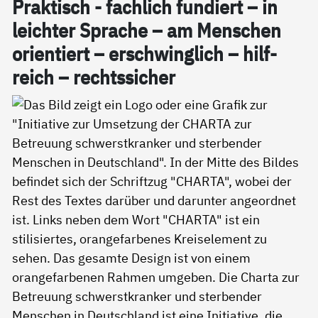
Prak­tisch - fach­lich fun­diert – in
leich­ter Spra­che – am Men­schen
ori­en­tiert – er­schwing­lich – hil­f­
reich – rechts­si­cher