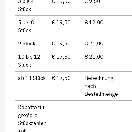
3 bis 4
€ 19,50
€ 9,50
Stück
5 bis 8
€ 19,50
€ 12,00
Stück
9 Stück
€ 19,50
€ 21,00
10 bis 12
€ 17,50
€ 21,00
Stück
ab 13 Stück
€ 17,50
Berechnung
nach
Bestellmenge
Rabatte für
größere
Stückzahlen
auf