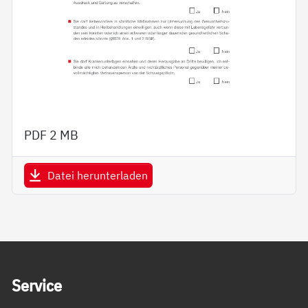
PDF
2 MB
Datei herunterladen
Service Informationen
Ser­vice