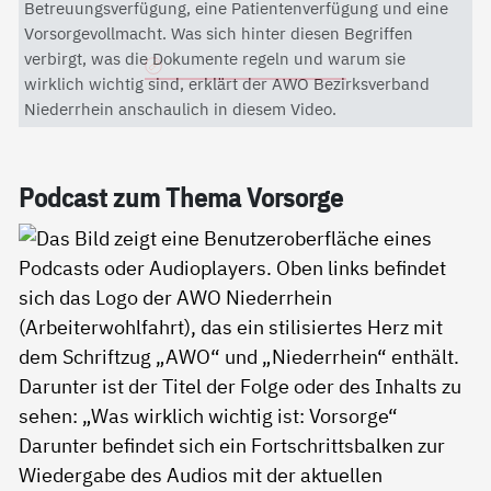
Mit dem Aktivieren des Videos akzeptieren Sie die
Betreuungsverfügung, eine Patientenverfügung und eine
Datenschutzerklärung von YouTube.
Vorsorgevollmacht. Was sich hinter diesen Begriffen
verbirgt, was die Dokumente regeln und warum sie
Datenschutzerklärung
wirklich wichtig sind, erklärt der AWO Bezirksverband
Niederrhein anschaulich in diesem Video.
Pod­cast zum The­ma Vor­sor­ge