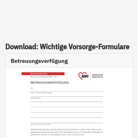
Down­load: Wich­ti­ge Vor­sor­ge-For­mu­la­re
Betreuungsverfügung