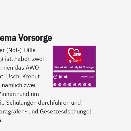
­ma Vor­sor­ge
er (Not-) Fälle
ig ist, haben zwei
*innen das AWO
t. Uschi Krehut
d nämlich zwei
*innen rund um
ie Schulungen durchführen und
aragrafen- und Gesetzesdschungel
n.