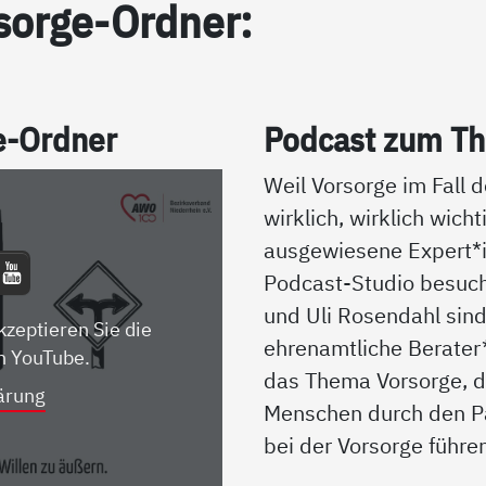
sor­ge-Ord­ner:
ge-Ord­ner
Pod­cast zum The
Weil Vorsorge im Fall d
wirklich, wirklich wicht
ausgewiesene Expert
Podcast-Studio besuch
und Uli Rosendahl sin
kzeptieren Sie die
ehrenamtliche Berater
n YouTube.
das Thema Vorsorge, d
ärung
Menschen durch den P
bei der Vorsorge führe