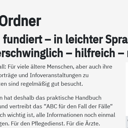
-Ord­ner
h fun­diert – in leich­ter S
r­schwing­lich – hil­f­reich –
ll: Für viele ältere Menschen, aber auch ihre
orträge und Infoveranstaltungen zu
en sind regelmäßig gut besucht.
n hat deshalb das praktische Handbuch
d vertreibt das “ABC für den Fall der Fälle“
ich wichtig ist, alle Informationen noch einmal
en. Für den Pflegedienst. Für die Ärzte.