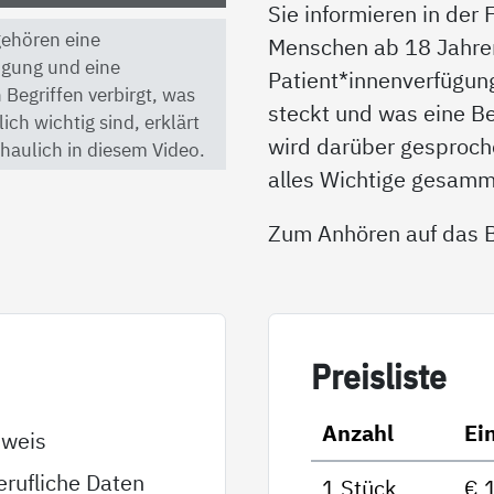
Sie informieren in der
 gehören eine
Menschen ab 18 Jahren 
ügung und eine
Patient*innenverfügun
 Begriffen verbirgt, was
steckt und was eine B
ch wichtig sind, erklärt
wird darüber gesproche
haulich in diesem Video.
alles Wichtige gesamm
Zum Anhören auf das Bi
Preis­lis­te
Anzahl
Ei
sweis
rufliche Daten
1 Stück
€ 