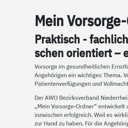
Mein Vor­sor­ge
Prak­tisch - fach­lic
schen ori­en­tiert – e
Vorsorge im gesundheitlichen Ernstfa
Angehörigen ein wichtiges Thema. V
Patientenverfügungen und Vollmacht
Der AWO Bezirksverband Niederrhei
„Mein Vorsorge-Ordner“ entwickelt un
inzwischen erfolgreich. Weil es wirkl
zur Hand zu haben. Für die Angehörig