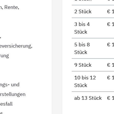
n, Rente,
2 Stück
€ 
3 bis 4
€ 
Stück
,
5 bis 8
€ 
eversicherung,
Stück
rung
9 Stück
€ 
10 bis 12
€ 
ungs- und
Stück
rstellungen
ab 13 Stück
€ 
esfall
ag