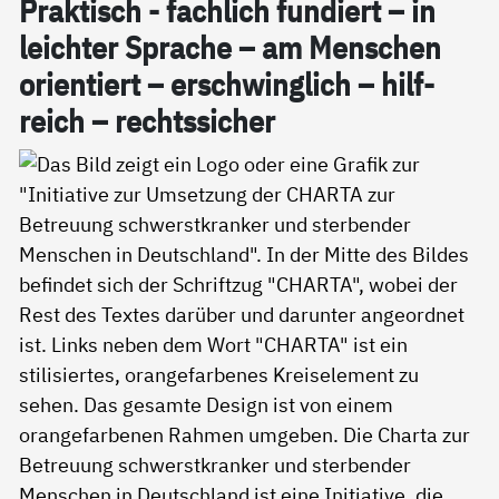
Prak­tisch - fach­lich fun­diert – in
leich­ter Spra­che – am Men­schen
ori­en­tiert – er­schwing­lich – hil­f­
reich – rechts­si­cher