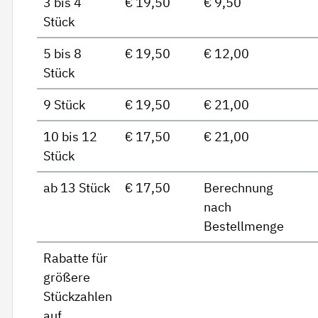
3 bis 4
€ 19,50
€ 9,50
Stück
5 bis 8
€ 19,50
€ 12,00
Stück
9 Stück
€ 19,50
€ 21,00
10 bis 12
€ 17,50
€ 21,00
Stück
ab 13 Stück
€ 17,50
Berechnung
nach
Bestellmenge
Rabatte für
größere
Stückzahlen
auf