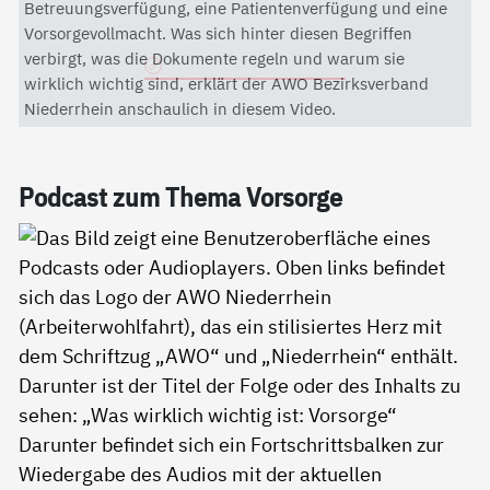
Mit dem Aktivieren des Videos akzeptieren Sie die
Betreuungsverfügung, eine Patientenverfügung und eine
Datenschutzerklärung von YouTube.
Vorsorgevollmacht. Was sich hinter diesen Begriffen
verbirgt, was die Dokumente regeln und warum sie
Datenschutzerklärung
wirklich wichtig sind, erklärt der AWO Bezirksverband
Niederrhein anschaulich in diesem Video.
Pod­cast zum The­ma Vor­sor­ge