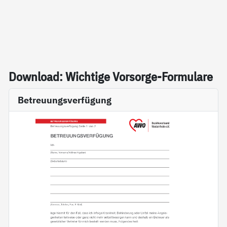
Down­load: Wich­ti­ge Vor­sor­ge-For­mu­la­re
Betreuungsverfügung