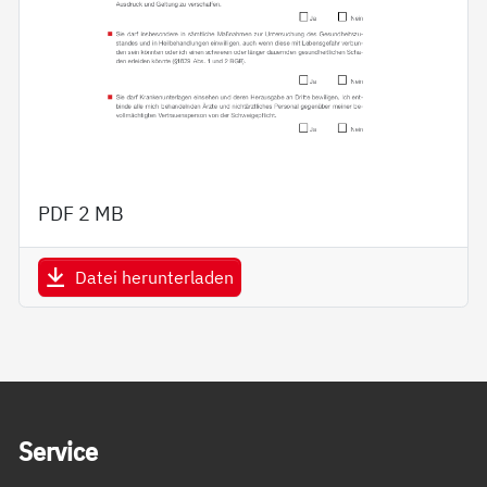
PDF
2 MB
Datei herunterladen
Service Informationen
Ser­vice