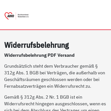
springen
AWO Bezirksverband Niederrhein e.V. 
Link zu Home
Wi­der­rufs­be­leh­rung
Widerrufsbelehrung PDF Versand
Grundsätzlich steht dem Verbraucher gemäß §
312g Abs. 1 BGB bei Verträgen, die außerhalb von
Geschäftsräumen geschlossen werden oder bei
Fernabsatzverträgen ein Widerrufsrecht zu.
Gemäß § 312g Abs. 2 Nr. 1 BGB ist ein
Widerrufsrecht hingegen ausgeschlossen, wenn es
sich bei dem Abschluss des Vertrages um einen