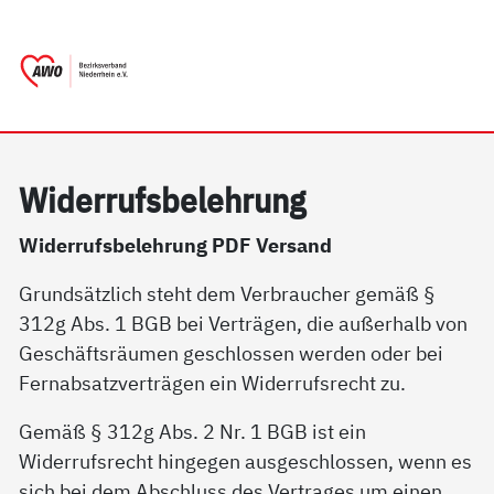
springen
AWO Bezirksverband Niederrhein e.V. 
Link zu Home
Wi­der­rufs­be­leh­rung
Widerrufsbelehrung PDF Versand
Grundsätzlich steht dem Verbraucher gemäß §
312g Abs. 1 BGB bei Verträgen, die außerhalb von
Geschäftsräumen geschlossen werden oder bei
Fernabsatzverträgen ein Widerrufsrecht zu.
Gemäß § 312g Abs. 2 Nr. 1 BGB ist ein
Widerrufsrecht hingegen ausgeschlossen, wenn es
sich bei dem Abschluss des Vertrages um einen