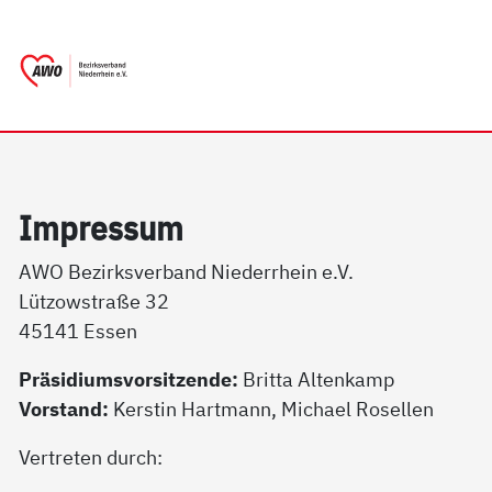
springen
AWO Bezirksverband Niederrhein e.V.
Link zu Home
Im­pres­sum
AWO Bezirksverband Niederrhein e.V.
Lützowstraße 32
45141 Essen
Präsidiumsvorsitzende:
Britta Altenkamp
Vorstand:
Kerstin Hartmann, Michael Rosellen
Vertreten durch: