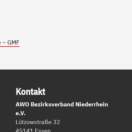
e – GMF
Kon­takt
AWO Bezirksverband Niederrhein
e.V.
Lützowstraße 32
45141 Essen