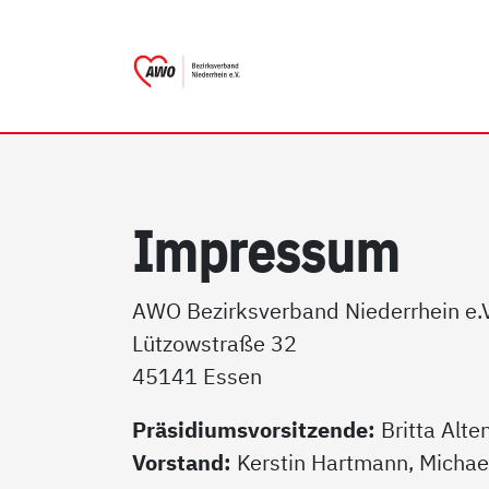
AWO Bezirksverband Niede
Link zu Home
Im­pres­sum
AWO Bezirksverband Niederrhein e.V
Lützowstraße 32
45141 Essen
Präsidiumsvorsitzende:
Britta Alt
Vorstand:
Kerstin Hartmann, Michae