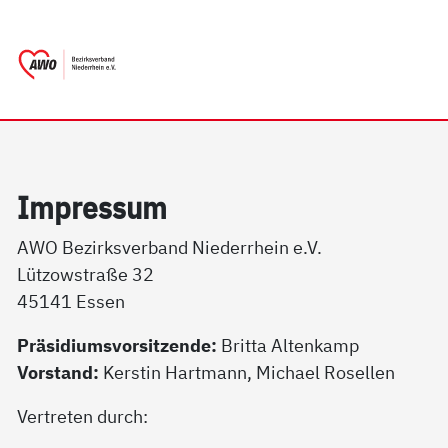
springen
AWO Bezirksverband Niederrhein e.V.
Link zu Home
Im­pres­sum
AWO Bezirksverband Niederrhein e.V.
Lützowstraße 32
45141 Essen
Präsidiumsvorsitzende:
Britta Altenkamp
Vorstand:
Kerstin Hartmann, Michael Rosellen
Vertreten durch: