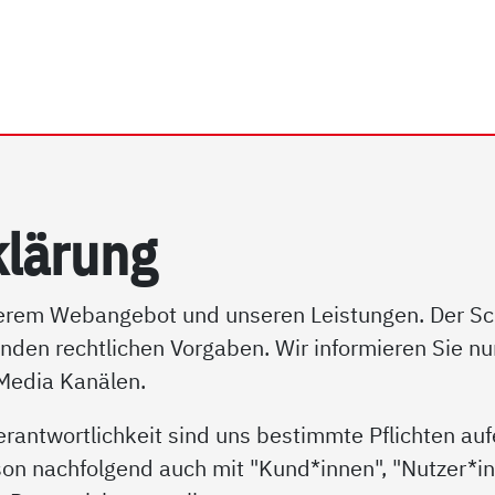
rhein e.V. | Datenschutz
klär­ung
serem Webangebot und unseren Leistungen. Der Schu
enden rechtlichen Vorgaben. Wir informieren Sie n
 Media Kanälen.
erantwortlichkeit sind uns bestimmte Pflichten au
son nachfolgend auch mit "Kund*innen", "Nutzer*inn