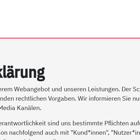
rhein e.V. | Datenschutz
klär­ung
serem Webangebot und unseren Leistungen. Der Schu
enden rechtlichen Vorgaben. Wir informieren Sie n
 Media Kanälen.
erantwortlichkeit sind uns bestimmte Pflichten au
son nachfolgend auch mit "Kund*innen", "Nutzer*inn