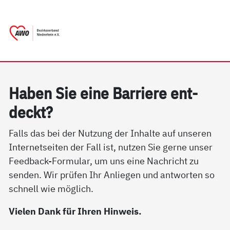
springen
AWO Bezirksverband Niederrhein e.V. 
Link zu Home
Ha­ben Sie ei­ne Bar­rie­re ent­
deckt?
Falls das bei der Nutzung der Inhalte auf unseren
Internetseiten der Fall ist, nutzen Sie gerne unser
Feedback-Formular, um uns eine Nachricht zu
senden. Wir prüfen Ihr Anliegen und antworten so
schnell wie möglich.
Vielen Dank für Ihren Hinweis.