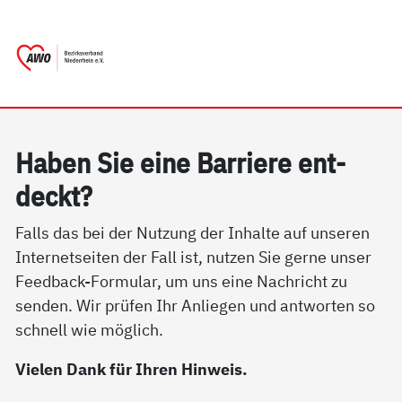
springen
AWO Bezirksverband Niederrhein e.V. 
Link zu Home
Ha­ben Sie ei­ne Bar­rie­re ent­
deckt?
Falls das bei der Nutzung der Inhalte auf unseren
Internetseiten der Fall ist, nutzen Sie gerne unser
Feedback-Formular, um uns eine Nachricht zu
senden. Wir prüfen Ihr Anliegen und antworten so
schnell wie möglich.
Vielen Dank für Ihren Hinweis.