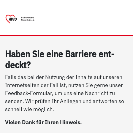
springen
AWO Bezirksverband Niederrhein e.V. 
Link zu Home
Ha­ben Sie ei­ne Bar­rie­re ent­
deckt?
Falls das bei der Nutzung der Inhalte auf unseren
Internetseiten der Fall ist, nutzen Sie gerne unser
Feedback-Formular, um uns eine Nachricht zu
senden. Wir prüfen Ihr Anliegen und antworten so
schnell wie möglich.
Vielen Dank für Ihren Hinweis.