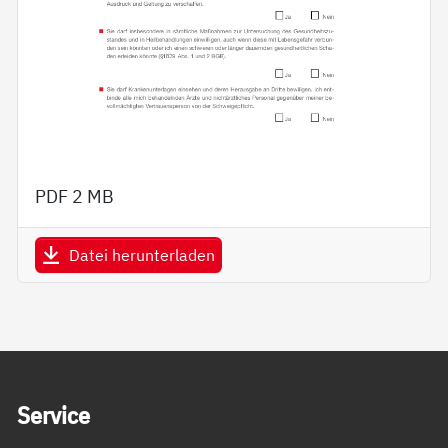
PDF
2 MB
Datei herunterladen
Service Informationen
Ser­vice