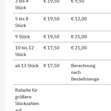
3 bis 4
€ 19,50
€ 9,50
Stück
5 bis 8
€ 19,50
€ 12,00
Stück
9 Stück
€ 19,50
€ 21,00
10 bis 12
€ 17,50
€ 21,00
Stück
ab 13 Stück
€ 17,50
Berechnung
nach
Bestellmenge
Rabatte für
größere
Stückzahlen
auf