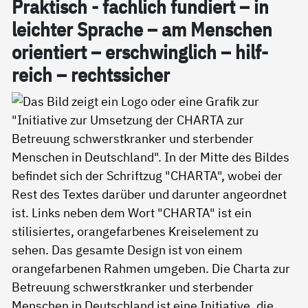
Prak­tisch - fach­lich fun­diert – in
leich­ter Spra­che – am Men­schen
ori­en­tiert – er­schwing­lich – hil­f­
reich – rechts­si­cher