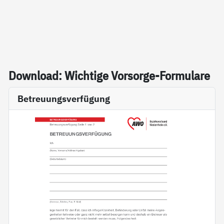
Down­load: Wich­ti­ge Vor­sor­ge-For­mu­la­re
Betreuungsverfügung