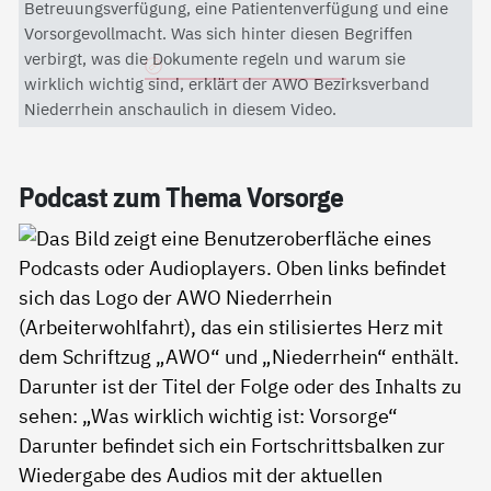
Mit dem Aktivieren des Videos akzeptieren Sie die
Betreuungsverfügung, eine Patientenverfügung und eine
Datenschutzerklärung von YouTube.
Vorsorgevollmacht. Was sich hinter diesen Begriffen
verbirgt, was die Dokumente regeln und warum sie
Datenschutzerklärung
wirklich wichtig sind, erklärt der AWO Bezirksverband
Niederrhein anschaulich in diesem Video.
Pod­cast zum The­ma Vor­sor­ge