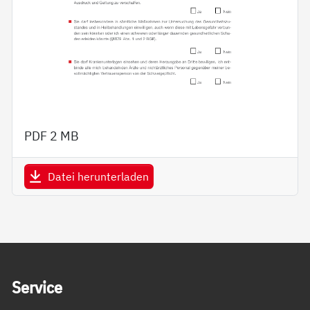
PDF
2 MB
Datei herunterladen
Service Informationen
Ser­vice