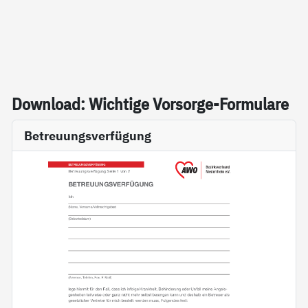
Down­load: Wich­ti­ge Vor­sor­ge-For­mu­la­re
Betreuungsverfügung