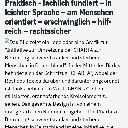
Prak­tisch - fach­lich fun­diert – in
leich­ter Spra­che – am Men­schen
ori­en­tiert – er­schwing­lich – hil­f­
reich – rechts­si­cher