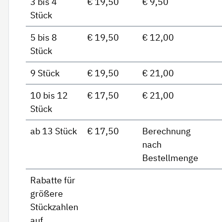
3 bis 4
€ 19,50
€ 9,50
Stück
5 bis 8
€ 19,50
€ 12,00
Stück
9 Stück
€ 19,50
€ 21,00
10 bis 12
€ 17,50
€ 21,00
Stück
ab 13 Stück
€ 17,50
Berechnung
nach
Bestellmenge
Rabatte für
größere
Stückzahlen
auf