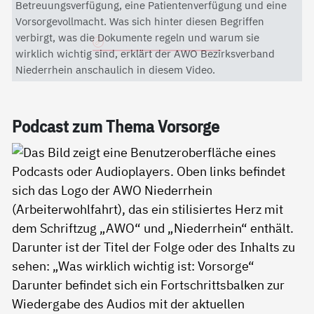
Mit dem Aktivieren des Videos akzeptieren Sie die
Betreuungsverfügung, eine Patientenverfügung und eine
Datenschutzerklärung von YouTube.
Vorsorgevollmacht. Was sich hinter diesen Begriffen
verbirgt, was die Dokumente regeln und warum sie
Datenschutzerklärung
wirklich wichtig sind, erklärt der AWO Bezirksverband
Niederrhein anschaulich in diesem Video.
Pod­cast zum The­ma Vor­sor­ge