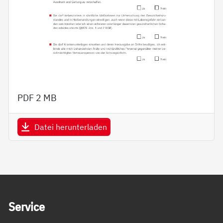
PDF
2 MB
Datei herunterladen
Service Informationen
Ser­vice