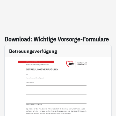
Down­load: Wich­ti­ge Vor­sor­ge-For­mu­la­re
Betreuungsverfügung