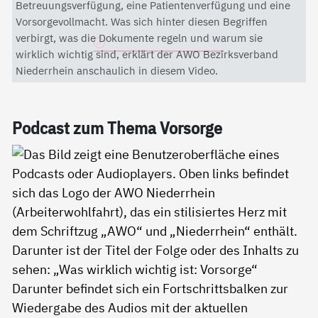
Mit dem Aktivieren des Videos akzeptieren Sie die
Betreuungsverfügung, eine Patientenverfügung und eine
Datenschutzerklärung von YouTube.
Vorsorgevollmacht. Was sich hinter diesen Begriffen
verbirgt, was die Dokumente regeln und warum sie
Datenschutzerklärung
wirklich wichtig sind, erklärt der AWO Bezirksverband
Niederrhein anschaulich in diesem Video.
Pod­cast zum The­ma Vor­sor­ge