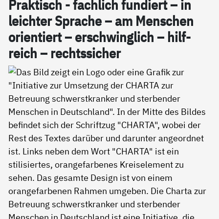
Prak­tisch - fach­lich fun­diert – in
leich­ter Spra­che – am Men­schen
ori­en­tiert – er­schwing­lich – hil­f­
reich – rechts­si­cher