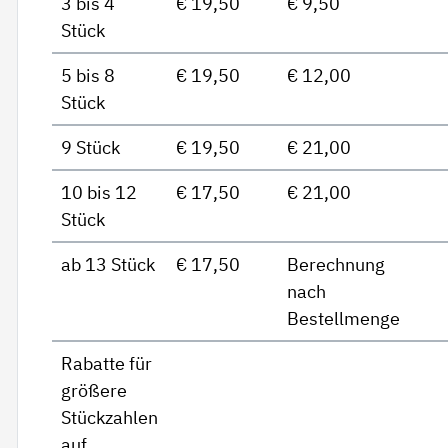
3 bis 4
€ 19,50
€ 9,50
Stück
5 bis 8
€ 19,50
€ 12,00
Stück
9 Stück
€ 19,50
€ 21,00
10 bis 12
€ 17,50
€ 21,00
Stück
ab 13 Stück
€ 17,50
Berechnung
nach
Bestellmenge
Rabatte für
größere
Stückzahlen
auf