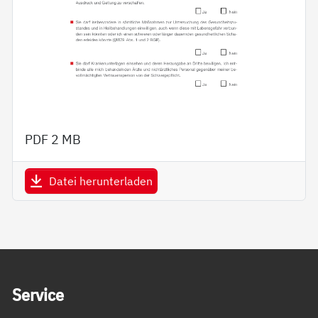
PDF
2 MB
Datei herunterladen
Service Informationen
Ser­vice