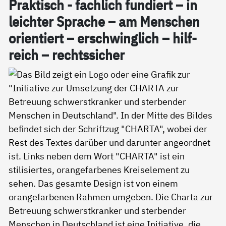
Prak­tisch - fach­lich fun­diert – in
leich­ter Spra­che – am Men­schen
ori­en­tiert – er­schwing­lich – hil­f­
reich – rechts­si­cher