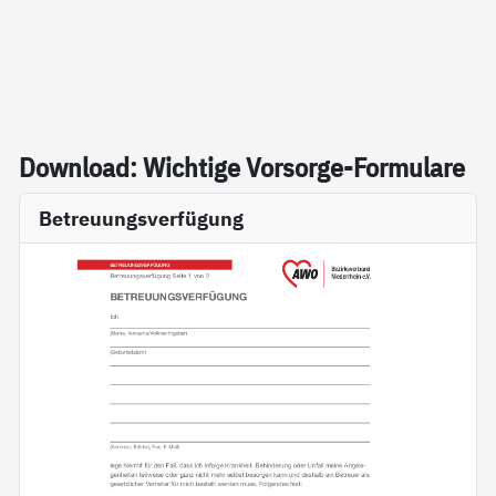
Down­load: Wich­ti­ge Vor­sor­ge-For­mu­la­re
Betreuungsverfügung