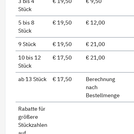
3 bis 4
€ 19,50
€ 9,50
Stück
5 bis 8
€ 19,50
€ 12,00
Stück
9 Stück
€ 19,50
€ 21,00
10 bis 12
€ 17,50
€ 21,00
Stück
ab 13 Stück
€ 17,50
Berechnung
nach
Bestellmenge
Rabatte für
größere
Stückzahlen
auf