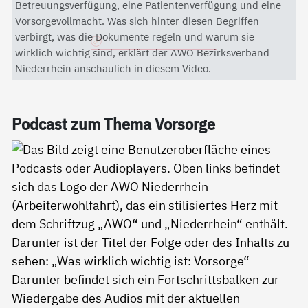
Mit dem Aktivieren des Videos akzeptieren Sie die
Betreuungsverfügung, eine Patientenverfügung und eine
Datenschutzerklärung von YouTube.
Vorsorgevollmacht. Was sich hinter diesen Begriffen
verbirgt, was die Dokumente regeln und warum sie
Datenschutzerklärung
wirklich wichtig sind, erklärt der AWO Bezirksverband
Niederrhein anschaulich in diesem Video.
Pod­cast zum The­ma Vor­sor­ge