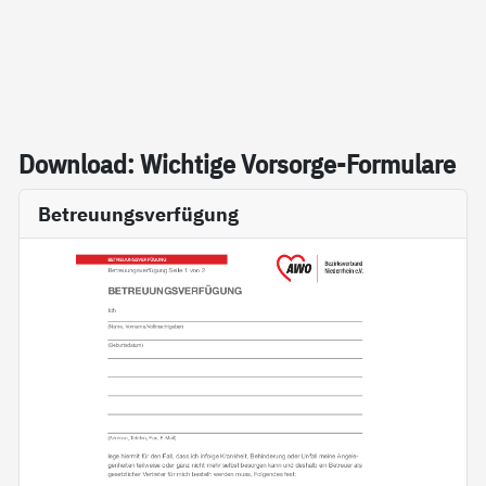
Down­load: Wich­ti­ge Vor­sor­ge-For­mu­la­re
Betreuungsverfügung