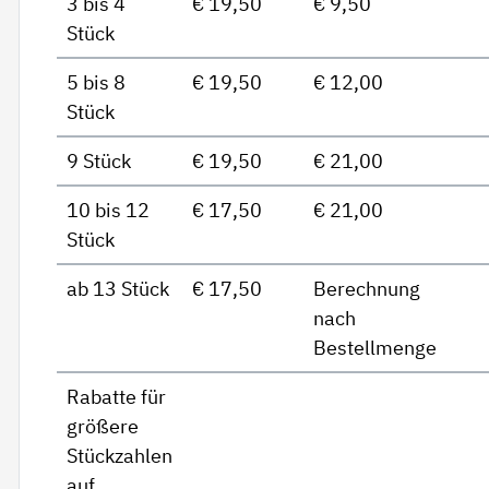
3 bis 4
€ 19,50
€ 9,50
Stück
5 bis 8
€ 19,50
€ 12,00
Stück
9 Stück
€ 19,50
€ 21,00
10 bis 12
€ 17,50
€ 21,00
Stück
ab 13 Stück
€ 17,50
Berechnung
nach
Bestellmenge
Rabatte für
größere
Stückzahlen
auf