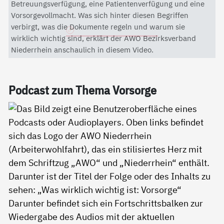
Mit dem Aktivieren des Videos akzeptieren Sie die
Betreuungsverfügung, eine Patientenverfügung und eine
Datenschutzerklärung von YouTube.
Vorsorgevollmacht. Was sich hinter diesen Begriffen
verbirgt, was die Dokumente regeln und warum sie
Datenschutzerklärung
wirklich wichtig sind, erklärt der AWO Bezirksverband
Niederrhein anschaulich in diesem Video.
Pod­cast zum The­ma Vor­sor­ge