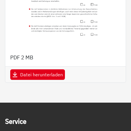
PDF
2 MB
Datei herunterladen
Service Informationen
Ser­vice