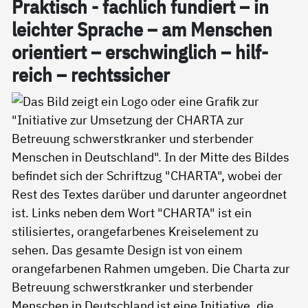
Prak­tisch - fach­lich fun­diert – in
leich­ter Spra­che – am Men­schen
ori­en­tiert – er­schwing­lich – hil­f­
reich – rechts­si­cher