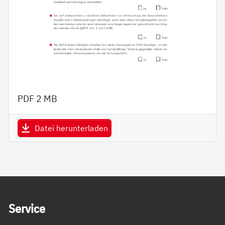
PDF
2 MB
Datei herunterladen
Service Informationen
Ser­vice