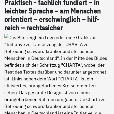
Prak­tisch - fach­lich fun­diert – in
leich­ter Spra­che – am Men­schen
ori­en­tiert – er­schwing­lich – hil­f­
reich – rechts­si­cher