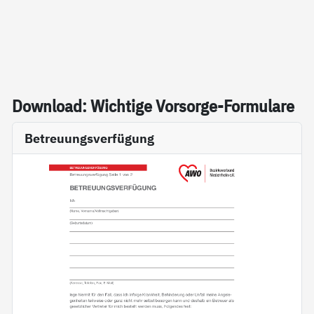
Down­load: Wich­ti­ge Vor­sor­ge-For­mu­la­re
Betreuungsverfügung