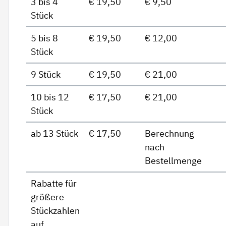
3 bis 4
€ 19,50
€ 9,50
Stück
5 bis 8
€ 19,50
€ 12,00
Stück
9 Stück
€ 19,50
€ 21,00
10 bis 12
€ 17,50
€ 21,00
Stück
ab 13 Stück
€ 17,50
Berechnung
nach
Bestellmenge
Rabatte für
größere
Stückzahlen
auf