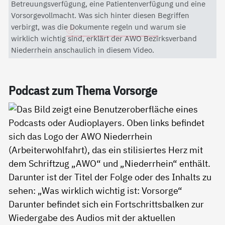
Mit dem Aktivieren des Videos akzeptieren Sie die
Betreuungsverfügung, eine Patientenverfügung und eine
Datenschutzerklärung von YouTube.
Vorsorgevollmacht. Was sich hinter diesen Begriffen
verbirgt, was die Dokumente regeln und warum sie
Datenschutzerklärung
wirklich wichtig sind, erklärt der AWO Bezirksverband
Niederrhein anschaulich in diesem Video.
Pod­cast zum The­ma Vor­sor­ge