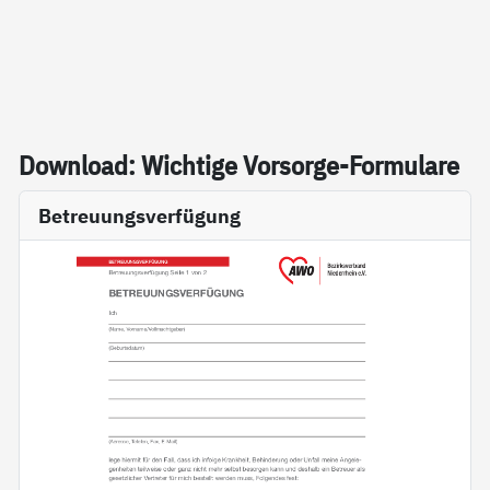
Down­load: Wich­ti­ge Vor­sor­ge-For­mu­la­re
Betreuungsverfügung