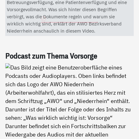
Mit dem Aktivieren des Videos akzeptieren Sie die
Betreuungsverfügung, eine Patientenverfügung und eine
Datenschutzerklärung von YouTube.
Vorsorgevollmacht. Was sich hinter diesen Begriffen
verbirgt, was die Dokumente regeln und warum sie
Datenschutzerklärung
wirklich wichtig sind, erklärt der AWO Bezirksverband
Niederrhein anschaulich in diesem Video.
Pod­cast zum The­ma Vor­sor­ge