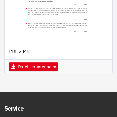
PDF
2 MB
Datei herunterladen
Service Informationen
Ser­vice