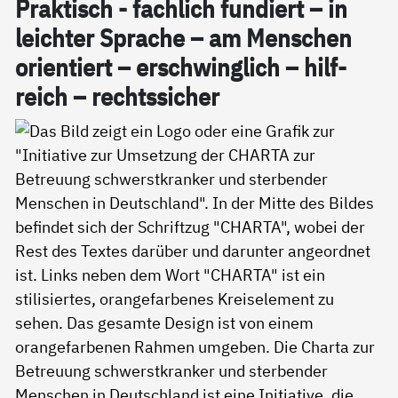
Prak­tisch - fach­lich fun­diert – in
leich­ter Spra­che – am Men­schen
ori­en­tiert – er­schwing­lich – hil­f­
reich – rechts­si­cher