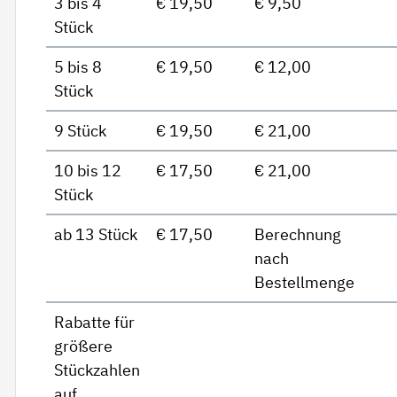
3 bis 4
€ 19,50
€ 9,50
Stück
5 bis 8
€ 19,50
€ 12,00
Stück
9 Stück
€ 19,50
€ 21,00
10 bis 12
€ 17,50
€ 21,00
Stück
ab 13 Stück
€ 17,50
Berechnung
nach
Bestellmenge
Rabatte für
größere
Stückzahlen
auf