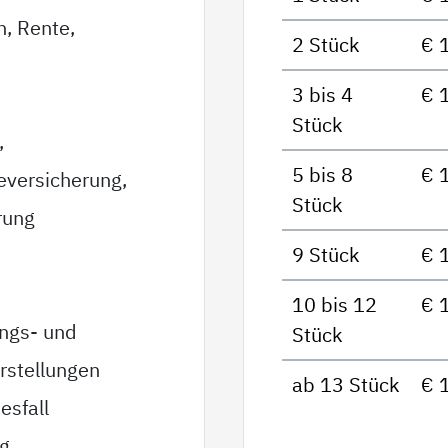
n, Rente,
2 Stück
€ 
3 bis 4
€ 
Stück
,
5 bis 8
€ 
eversicherung,
Stück
rung
9 Stück
€ 
10 bis 12
€ 
ungs- und
Stück
rstellungen
ab 13 Stück
€ 
esfall
ag