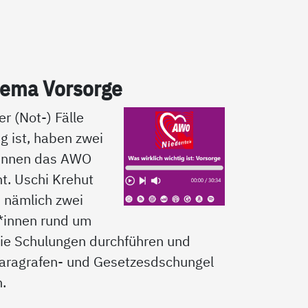
­ma Vor­sor­ge
er (Not-) Fälle
ig ist, haben zwei
*innen das AWO
t. Uschi Krehut
d nämlich zwei
*innen rund um
ie Schulungen durchführen und
aragrafen- und Gesetzesdschungel
n.