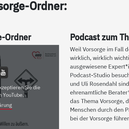
sor­ge-Ord­ner:
ge-Ord­ner
Pod­cast zum The
Weil Vorsorge im Fall d
wirklich, wirklich wicht
ausgewiesene Expert
Podcast-Studio besuch
und Uli Rosendahl sin
kzeptieren Sie die
ehrenamtliche Berater
n YouTube.
das Thema Vorsorge, d
ärung
Menschen durch den P
bei der Vorsorge führe