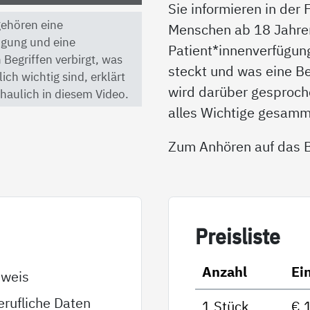
Sie informieren in der
 gehören eine
Menschen ab 18 Jahren 
ügung und eine
Patient*innenverfügun
 Begriffen verbirgt, was
steckt und was eine B
ch wichtig sind, erklärt
wird darüber gesproche
haulich in diesem Video.
alles Wichtige gesamm
Zum Anhören auf das Bi
Preis­lis­te
Anzahl
Ei
sweis
rufliche Daten
1 Stück
€ 