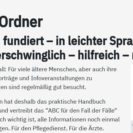
-Ord­ner
h fun­diert – in leich­ter S
r­schwing­lich – hil­f­reich –
ll: Für viele ältere Menschen, aber auch ihre
orträge und Infoveranstaltungen zu
en sind regelmäßig gut besucht.
n hat deshalb das praktische Handbuch
d vertreibt das “ABC für den Fall der Fälle“
ich wichtig ist, alle Informationen noch einmal
en. Für den Pflegedienst. Für die Ärzte.