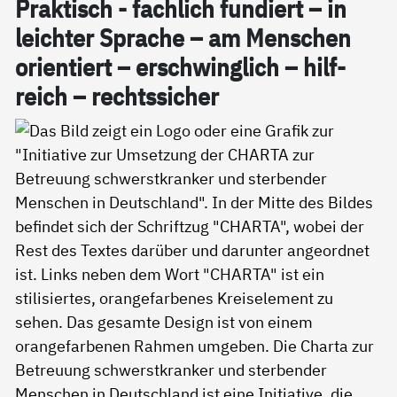
Prak­tisch - fach­lich fun­diert – in
leich­ter Spra­che – am Men­schen
ori­en­tiert – er­schwing­lich – hil­f­
reich – rechts­si­cher