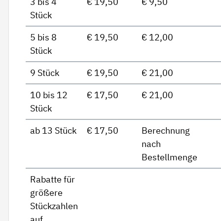
3 bis 4
€ 19,50
€ 9,50
Stück
5 bis 8
€ 19,50
€ 12,00
Stück
9 Stück
€ 19,50
€ 21,00
10 bis 12
€ 17,50
€ 21,00
Stück
ab 13 Stück
€ 17,50
Berechnung
nach
Bestellmenge
Rabatte für
größere
Stückzahlen
auf