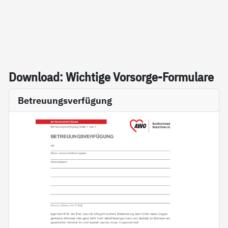
Down­load: Wich­ti­ge Vor­sor­ge-For­mu­la­re
Betreuungsverfügung