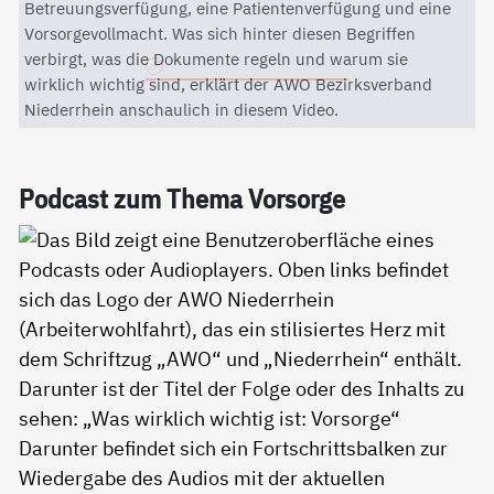
Mit dem Aktivieren des Videos akzeptieren Sie die
Betreuungsverfügung, eine Patientenverfügung und eine
Datenschutzerklärung von YouTube.
Vorsorgevollmacht. Was sich hinter diesen Begriffen
verbirgt, was die Dokumente regeln und warum sie
Datenschutzerklärung
wirklich wichtig sind, erklärt der AWO Bezirksverband
Niederrhein anschaulich in diesem Video.
Pod­cast zum The­ma Vor­sor­ge