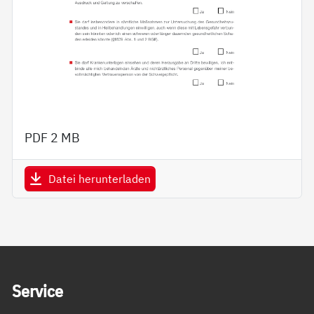
PDF
2 MB
Datei herunterladen
Service Informationen
Ser­vice