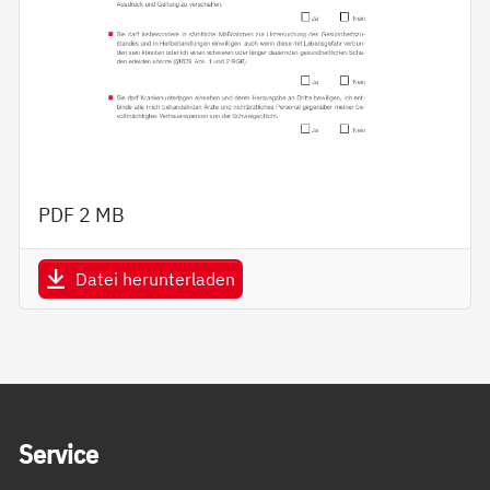
PDF
2 MB
Datei herunterladen
Service Informationen
Ser­vice