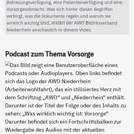
Mit dem Aktivieren des Videos akzeptieren Sie die
Betreuungsverfügung, eine Patientenverfügung und eine
Datenschutzerklärung von YouTube.
Vorsorgevollmacht. Was sich hinter diesen Begriffen
verbirgt, was die Dokumente regeln und warum sie
Datenschutzerklärung
wirklich wichtig sind, erklärt der AWO Bezirksverband
Niederrhein anschaulich in diesem Video.
Pod­cast zum The­ma Vor­sor­ge