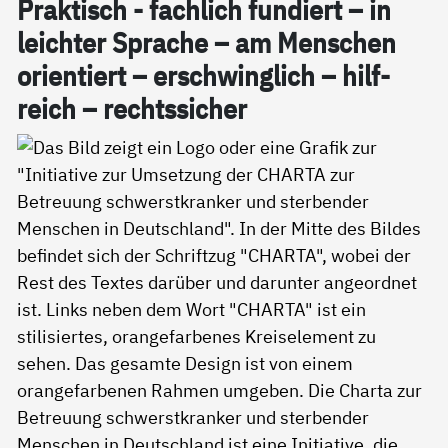
Prak­tisch - fach­lich fun­diert – in
leich­ter Spra­che – am Men­schen
ori­en­tiert – er­schwing­lich – hil­f­
reich – rechts­si­cher