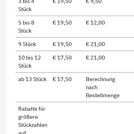
3 bis 4
€ 19,50
€ 9,50
Stück
5 bis 8
€ 19,50
€ 12,00
Stück
9 Stück
€ 19,50
€ 21,00
10 bis 12
€ 17,50
€ 21,00
Stück
ab 13 Stück
€ 17,50
Berechnung
nach
Bestellmenge
Rabatte für
größere
Stückzahlen
auf