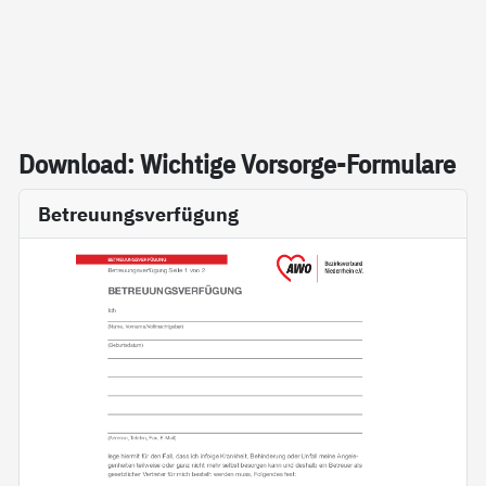
Down­load: Wich­ti­ge Vor­sor­ge-For­mu­la­re
Betreuungsverfügung