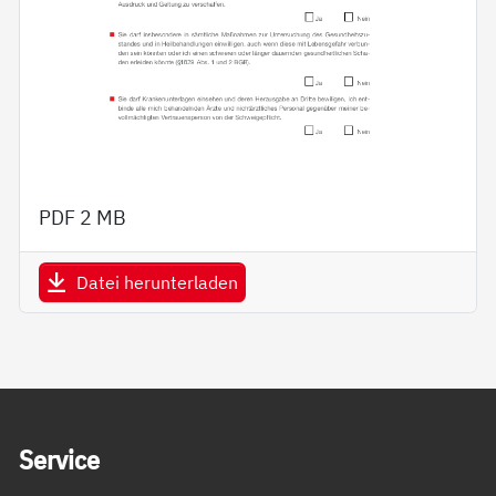
PDF
2 MB
Datei herunterladen
Service Informationen
Ser­vice