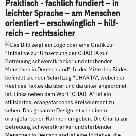
Prak­tisch - fach­lich fun­diert – in
leich­ter Spra­che – am Men­schen
ori­en­tiert – er­schwing­lich – hil­f­
reich – rechts­si­cher