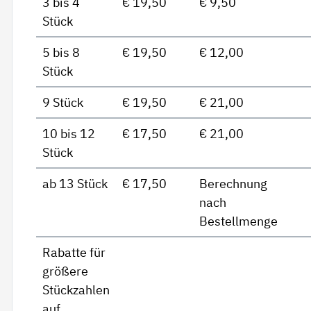
3 bis 4
€ 19,50
€ 9,50
Stück
5 bis 8
€ 19,50
€ 12,00
Stück
9 Stück
€ 19,50
€ 21,00
10 bis 12
€ 17,50
€ 21,00
Stück
ab 13 Stück
€ 17,50
Berechnung
nach
Bestellmenge
Rabatte für
größere
Stückzahlen
auf