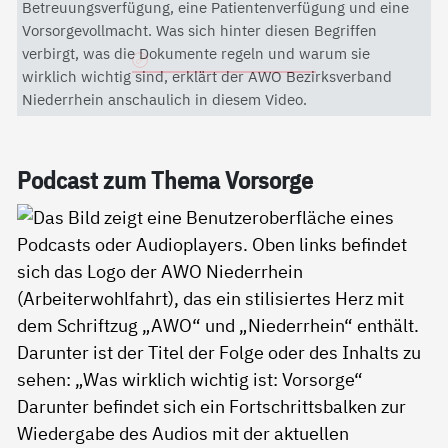
Mit dem Aktivieren des Videos akzeptieren Sie die
Betreuungsverfügung, eine Patientenverfügung und eine
Datenschutzerklärung von YouTube.
Vorsorgevollmacht. Was sich hinter diesen Begriffen
verbirgt, was die Dokumente regeln und warum sie
Datenschutzerklärung
wirklich wichtig sind, erklärt der AWO Bezirksverband
Niederrhein anschaulich in diesem Video.
Pod­cast zum The­ma Vor­sor­ge