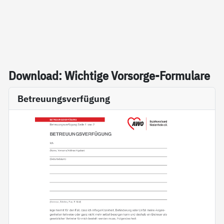
Down­load: Wich­ti­ge Vor­sor­ge-For­mu­la­re
Betreuungsverfügung