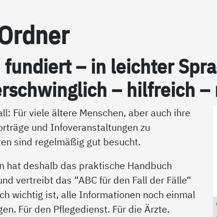
-Ord­ner
h fun­diert – in leich­ter S
r­schwing­lich – hil­f­reich –
ll: Für viele ältere Menschen, aber auch ihre
orträge und Infoveranstaltungen zu
en sind regelmäßig gut besucht.
n hat deshalb das praktische Handbuch
d vertreibt das “ABC für den Fall der Fälle“
ich wichtig ist, alle Informationen noch einmal
en. Für den Pflegedienst. Für die Ärzte.