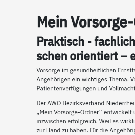
Mein Vor­sor­ge
Prak­tisch - fach­lic
schen ori­en­tiert – e
Vorsorge im gesundheitlichen Ernstfa
Angehörigen ein wichtiges Thema. V
Patientenverfügungen und Vollmacht
Der AWO Bezirksverband Niederrhei
„Mein Vorsorge-Ordner“ entwickelt un
inzwischen erfolgreich. Weil es wirkl
zur Hand zu haben. Für die Angehörig