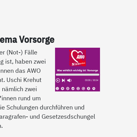
­ma Vor­sor­ge
er (Not-) Fälle
ig ist, haben zwei
*innen das AWO
t. Uschi Krehut
d nämlich zwei
*innen rund um
ie Schulungen durchführen und
aragrafen- und Gesetzesdschungel
n.