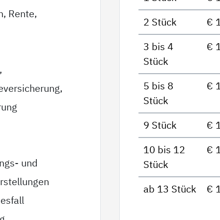
n, Rente,
2 Stück
€ 
3 bis 4
€ 
Stück
,
5 bis 8
€ 
eversicherung,
Stück
rung
9 Stück
€ 
10 bis 12
€ 
ungs- und
Stück
rstellungen
ab 13 Stück
€ 
esfall
ag