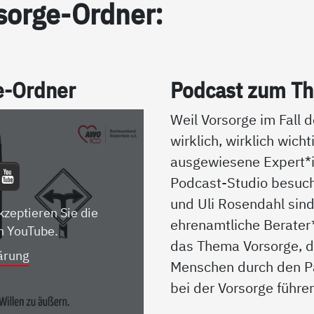
sor­ge-Ord­ner:
ge-Ord­ner
Pod­cast zum The
Weil Vorsorge im Fall d
wirklich, wirklich wicht
ausgewiesene Expert
Podcast-Studio besuch
und Uli Rosendahl sin
kzeptieren Sie die
ehrenamtliche Berater
n YouTube.
das Thema Vorsorge, d
ärung
Menschen durch den P
bei der Vorsorge führe