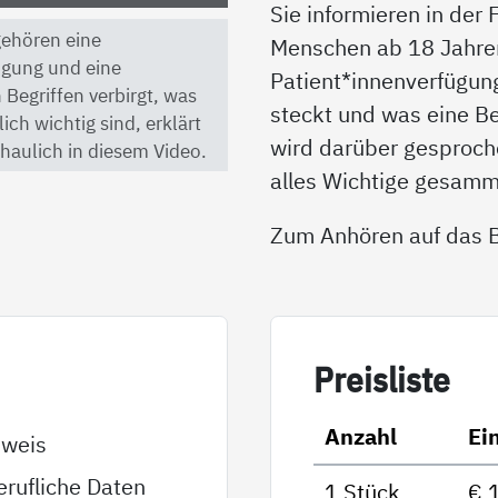
Sie informieren in der
 gehören eine
Menschen ab 18 Jahren 
ügung und eine
Patient*innenverfügun
 Begriffen verbirgt, was
steckt und was eine B
ch wichtig sind, erklärt
wird darüber gesproche
haulich in diesem Video.
alles Wichtige gesamm
Zum Anhören auf das Bi
Preis­lis­te
Anzahl
Ei
sweis
rufliche Daten
1 Stück
€ 