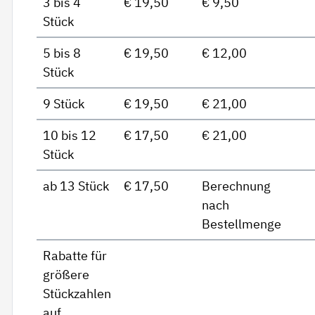
3 bis 4
€ 19,50
€ 9,50
Stück
5 bis 8
€ 19,50
€ 12,00
Stück
9 Stück
€ 19,50
€ 21,00
10 bis 12
€ 17,50
€ 21,00
Stück
ab 13 Stück
€ 17,50
Berechnung
nach
Bestellmenge
Rabatte für
größere
Stückzahlen
auf