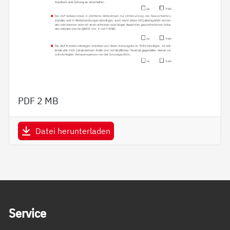
PDF
2 MB
Datei herunterladen
Service Informationen
Ser­vice