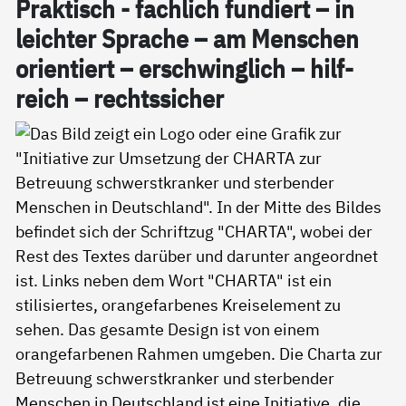
Prak­tisch - fach­lich fun­diert – in
leich­ter Spra­che – am Men­schen
ori­en­tiert – er­schwing­lich – hil­f­
reich – rechts­si­cher