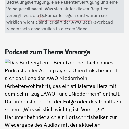
Mit dem Aktivieren des Videos akzeptieren Sie die
Betreuungsverfügung, eine Patientenverfügung und eine
Datenschutzerklärung von YouTube.
Vorsorgevollmacht. Was sich hinter diesen Begriffen
verbirgt, was die Dokumente regeln und warum sie
Datenschutzerklärung
wirklich wichtig sind, erklärt der AWO Bezirksverband
Niederrhein anschaulich in diesem Video.
Pod­cast zum The­ma Vor­sor­ge