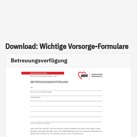
Down­load: Wich­ti­ge Vor­sor­ge-For­mu­la­re
Betreuungsverfügung