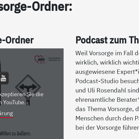
sor­ge-Ord­ner:
ge-Ord­ner
Pod­cast zum The
Weil Vorsorge im Fall d
wirklich, wirklich wicht
ausgewiesene Expert
Podcast-Studio besuch
und Uli Rosendahl sin
kzeptieren Sie die
ehrenamtliche Berater
n YouTube.
das Thema Vorsorge, d
ärung
Menschen durch den P
bei der Vorsorge führe