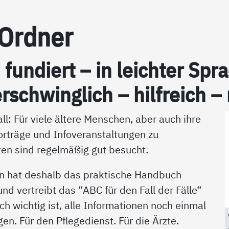
-Ord­ner
h fun­diert – in leich­ter S
r­schwing­lich – hil­f­reich –
ll: Für viele ältere Menschen, aber auch ihre
orträge und Infoveranstaltungen zu
en sind regelmäßig gut besucht.
n hat deshalb das praktische Handbuch
d vertreibt das “ABC für den Fall der Fälle“
ich wichtig ist, alle Informationen noch einmal
en. Für den Pflegedienst. Für die Ärzte.