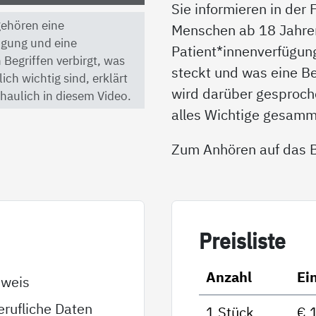
Sie informieren in der
 gehören eine
Menschen ab 18 Jahren 
ügung und eine
Patient*innenverfügun
 Begriffen verbirgt, was
steckt und was eine B
ch wichtig sind, erklärt
wird darüber gesproche
haulich in diesem Video.
alles Wichtige gesamm
Zum Anhören auf das Bi
Preis­lis­te
Anzahl
Ei
sweis
rufliche Daten
1 Stück
€ 