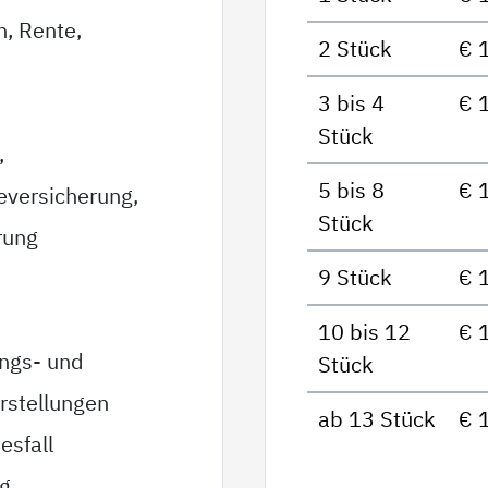
n, Rente,
2 Stück
€ 
3 bis 4
€ 
Stück
,
5 bis 8
€ 
eversicherung,
Stück
rung
9 Stück
€ 
10 bis 12
€ 
ungs- und
Stück
rstellungen
ab 13 Stück
€ 
esfall
ag