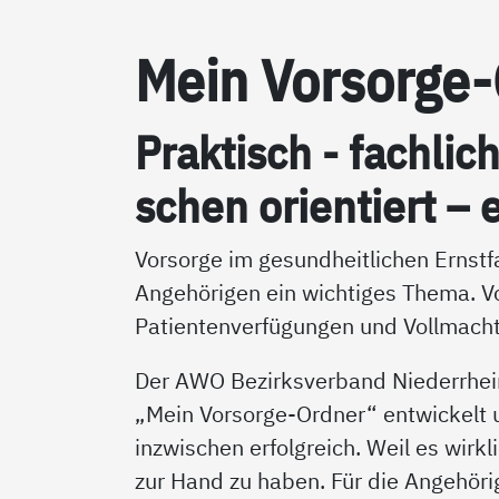
Mein Vor­sor­ge
Prak­tisch - fach­lic
schen ori­en­tiert – e
Vorsorge im gesundheitlichen Ernstfa
Angehörigen ein wichtiges Thema. V
Patientenverfügungen und Vollmacht
Der AWO Bezirksverband Niederrhei
„Mein Vorsorge-Ordner“ entwickelt un
inzwischen erfolgreich. Weil es wirkl
zur Hand zu haben. Für die Angehörig