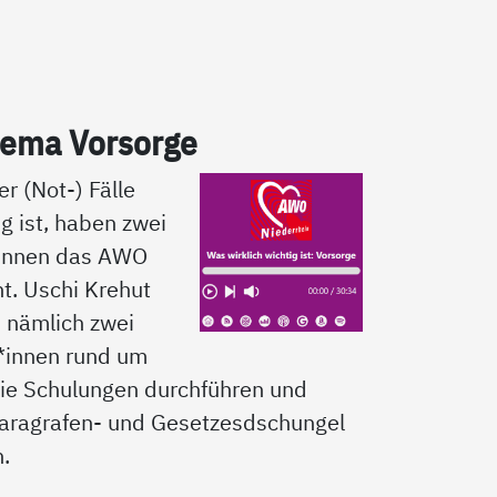
­ma Vor­sor­ge
er (Not-) Fälle
ig ist, haben zwei
*innen das AWO
t. Uschi Krehut
d nämlich zwei
*innen rund um
ie Schulungen durchführen und
aragrafen- und Gesetzesdschungel
n.