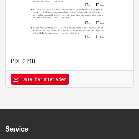
PDF
2 MB
Datei herunterladen
Service Informationen
Ser­vice