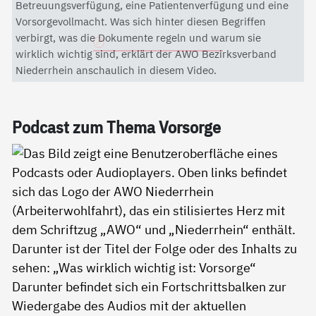
Mit dem Aktivieren des Videos akzeptieren Sie die
Betreuungsverfügung, eine Patientenverfügung und eine
Datenschutzerklärung von YouTube.
Vorsorgevollmacht. Was sich hinter diesen Begriffen
verbirgt, was die Dokumente regeln und warum sie
Datenschutzerklärung
wirklich wichtig sind, erklärt der AWO Bezirksverband
Niederrhein anschaulich in diesem Video.
Pod­cast zum The­ma Vor­sor­ge