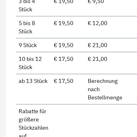
3 bis 4
€ 19,50
€ 9,50
Stück
5 bis 8
€ 19,50
€ 12,00
Stück
9 Stück
€ 19,50
€ 21,00
10 bis 12
€ 17,50
€ 21,00
Stück
ab 13 Stück
€ 17,50
Berechnung
nach
Bestellmenge
Rabatte für
größere
Stückzahlen
auf