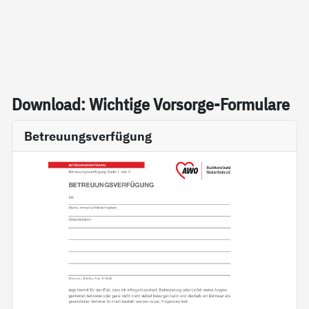
Down­load: Wich­ti­ge Vor­sor­ge-For­mu­la­re
Betreuungsverfügung