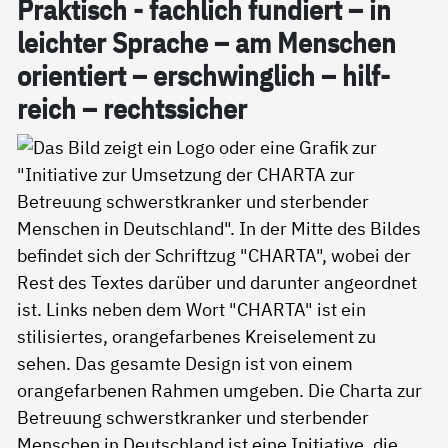
Prak­tisch - fach­lich fun­diert – in
leich­ter Spra­che – am Men­schen
ori­en­tiert – er­schwing­lich – hil­f­
reich – rechts­si­cher