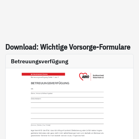
Down­load: Wich­ti­ge Vor­sor­ge-For­mu­la­re
Betreuungsverfügung