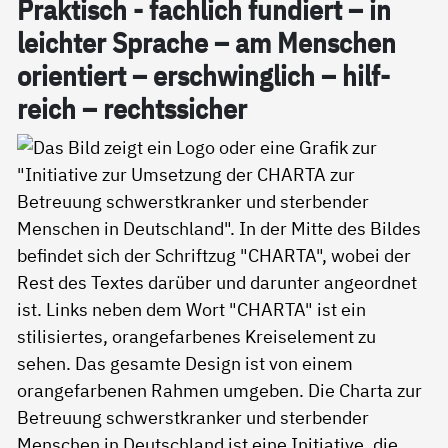
Prak­tisch - fach­lich fun­diert – in
leich­ter Spra­che – am Men­schen
ori­en­tiert – er­schwing­lich – hil­f­
reich – rechts­si­cher