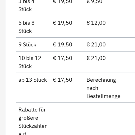
3 bis 4
€ 19,50
€ 9,50
Stück
5 bis 8
€ 19,50
€ 12,00
Stück
9 Stück
€ 19,50
€ 21,00
10 bis 12
€ 17,50
€ 21,00
Stück
ab 13 Stück
€ 17,50
Berechnung
nach
Bestellmenge
Rabatte für
größere
Stückzahlen
auf