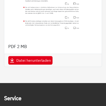
PDF
2 MB
Datei herunterladen
Service Informationen
Ser­vice