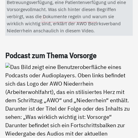
Mit dem Aktivieren des Videos akzeptieren Sie die
Betreuungsverfügung, eine Patientenverfügung und eine
Datenschutzerklärung von YouTube.
Vorsorgevollmacht. Was sich hinter diesen Begriffen
verbirgt, was die Dokumente regeln und warum sie
Datenschutzerklärung
wirklich wichtig sind, erklärt der AWO Bezirksverband
Niederrhein anschaulich in diesem Video.
Pod­cast zum The­ma Vor­sor­ge