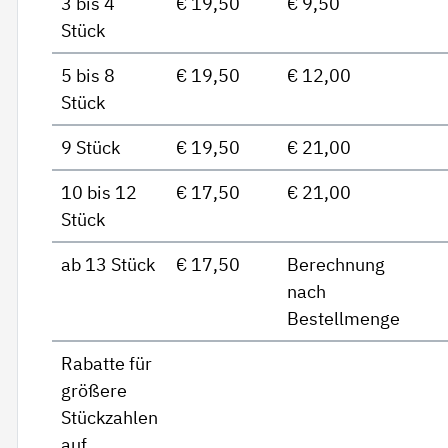
3 bis 4
€ 19,50
€ 9,50
Stück
5 bis 8
€ 19,50
€ 12,00
Stück
9 Stück
€ 19,50
€ 21,00
10 bis 12
€ 17,50
€ 21,00
Stück
ab 13 Stück
€ 17,50
Berechnung
nach
Bestellmenge
Rabatte für
größere
Stückzahlen
auf