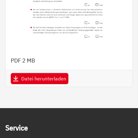
PDF
2 MB
Datei herunterladen
Service Informationen
Ser­vice