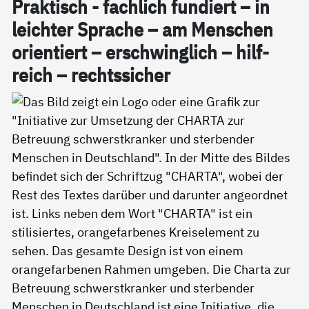
Prak­tisch - fach­lich fun­diert – in
leich­ter Spra­che – am Men­schen
ori­en­tiert – er­schwing­lich – hil­f­
reich – rechts­si­cher