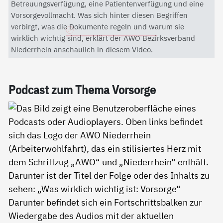
Mit dem Aktivieren des Videos akzeptieren Sie die
Betreuungsverfügung, eine Patientenverfügung und eine
Datenschutzerklärung von YouTube.
Vorsorgevollmacht. Was sich hinter diesen Begriffen
verbirgt, was die Dokumente regeln und warum sie
Datenschutzerklärung
wirklich wichtig sind, erklärt der AWO Bezirksverband
Niederrhein anschaulich in diesem Video.
Pod­cast zum The­ma Vor­sor­ge