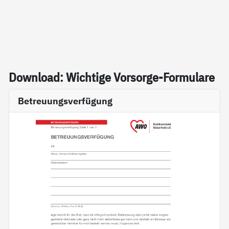
Down­load: Wich­ti­ge Vor­sor­ge-For­mu­la­re
Betreuungsverfügung