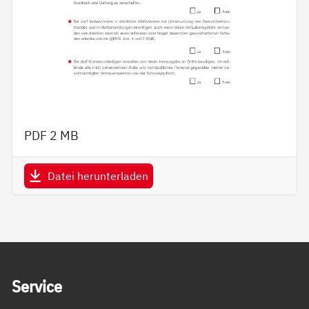
PDF
2 MB
Datei herunterladen
Service Informationen
Ser­vice