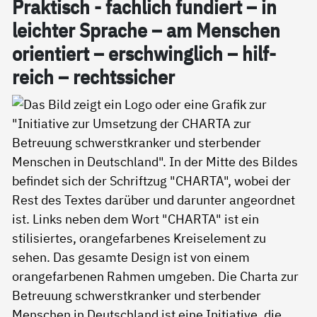
Prak­tisch - fach­lich fun­diert – in
leich­ter Spra­che – am Men­schen
ori­en­tiert – er­schwing­lich – hil­f­
reich – rechts­si­cher