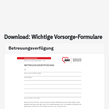
Down­load: Wich­ti­ge Vor­sor­ge-For­mu­la­re
Betreuungsverfügung