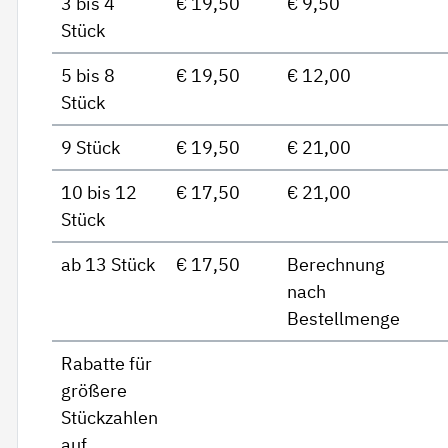
3 bis 4
€ 19,50
€ 9,50
Stück
5 bis 8
€ 19,50
€ 12,00
Stück
9 Stück
€ 19,50
€ 21,00
10 bis 12
€ 17,50
€ 21,00
Stück
ab 13 Stück
€ 17,50
Berechnung
nach
Bestellmenge
Rabatte für
größere
Stückzahlen
auf