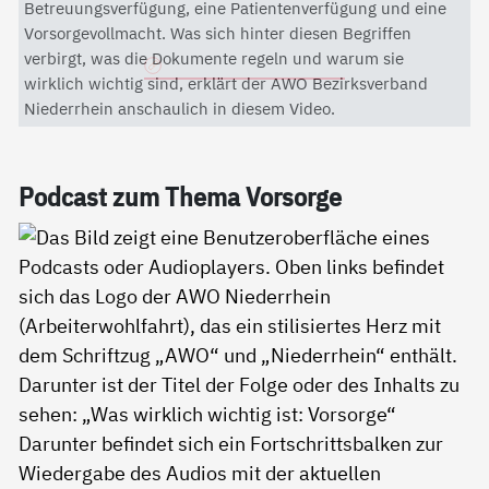
Mit dem Aktivieren des Videos akzeptieren Sie die
Betreuungsverfügung, eine Patientenverfügung und eine
Datenschutzerklärung von YouTube.
Vorsorgevollmacht. Was sich hinter diesen Begriffen
verbirgt, was die Dokumente regeln und warum sie
Datenschutzerklärung
wirklich wichtig sind, erklärt der AWO Bezirksverband
Niederrhein anschaulich in diesem Video.
Pod­cast zum The­ma Vor­sor­ge