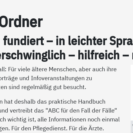
-Ord­ner
h fun­diert – in leich­ter S
r­schwing­lich – hil­f­reich –
ll: Für viele ältere Menschen, aber auch ihre
orträge und Infoveranstaltungen zu
en sind regelmäßig gut besucht.
n hat deshalb das praktische Handbuch
d vertreibt das “ABC für den Fall der Fälle“
ich wichtig ist, alle Informationen noch einmal
en. Für den Pflegedienst. Für die Ärzte.