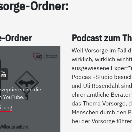
sor­ge-Ord­ner:
ge-Ord­ner
Pod­cast zum The
Weil Vorsorge im Fall d
wirklich, wirklich wicht
ausgewiesene Expert
Podcast-Studio besuch
und Uli Rosendahl sin
kzeptieren Sie die
ehrenamtliche Berater
n YouTube.
das Thema Vorsorge, d
ärung
Menschen durch den P
bei der Vorsorge führe