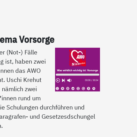
­ma Vor­sor­ge
er (Not-) Fälle
ig ist, haben zwei
*innen das AWO
t. Uschi Krehut
d nämlich zwei
*innen rund um
ie Schulungen durchführen und
aragrafen- und Gesetzesdschungel
n.