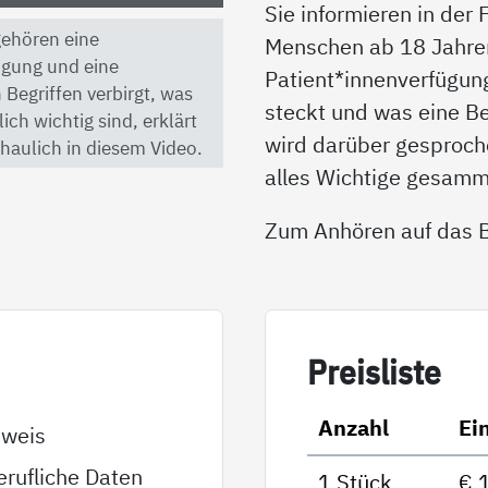
Sie informieren in der
 gehören eine
Menschen ab 18 Jahren 
ügung und eine
Patient*innenverfügun
 Begriffen verbirgt, was
steckt und was eine B
ch wichtig sind, erklärt
wird darüber gesproche
haulich in diesem Video.
alles Wichtige gesamm
Zum Anhören auf das Bi
Preis­lis­te
Anzahl
Ei
sweis
rufliche Daten
1 Stück
€ 