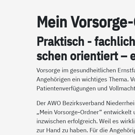
Mein Vor­sor­ge
Prak­tisch - fach­lic
schen ori­en­tiert – e
Vorsorge im gesundheitlichen Ernstfa
Angehörigen ein wichtiges Thema. V
Patientenverfügungen und Vollmacht
Der AWO Bezirksverband Niederrhei
„Mein Vorsorge-Ordner“ entwickelt un
inzwischen erfolgreich. Weil es wirkl
zur Hand zu haben. Für die Angehörig