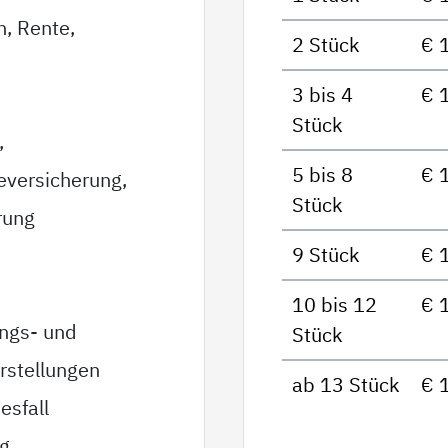
n, Rente,
2 Stück
€ 
3 bis 4
€ 
Stück
,
5 bis 8
€ 
eversicherung,
Stück
rung
9 Stück
€ 
10 bis 12
€ 
ungs- und
Stück
rstellungen
ab 13 Stück
€ 
esfall
ag