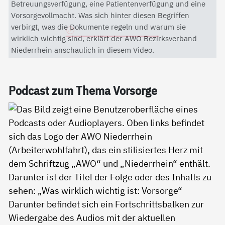
Mit dem Aktivieren des Videos akzeptieren Sie die
Betreuungsverfügung, eine Patientenverfügung und eine
Datenschutzerklärung von YouTube.
Vorsorgevollmacht. Was sich hinter diesen Begriffen
verbirgt, was die Dokumente regeln und warum sie
Datenschutzerklärung
wirklich wichtig sind, erklärt der AWO Bezirksverband
Niederrhein anschaulich in diesem Video.
Pod­cast zum The­ma Vor­sor­ge