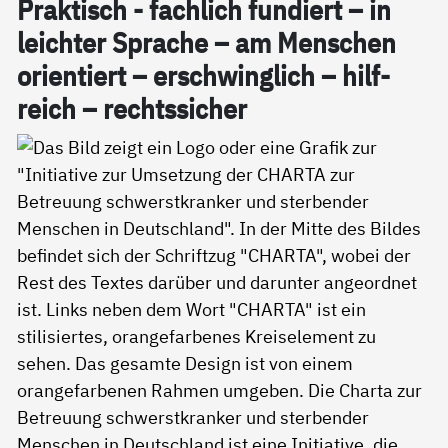
Prak­tisch - fach­lich fun­diert – in
leich­ter Spra­che – am Men­schen
ori­en­tiert – er­schwing­lich – hil­f­
reich – rechts­si­cher