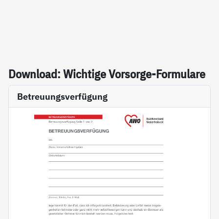
Down­load: Wich­ti­ge Vor­sor­ge-For­mu­la­re
Betreuungsverfügung