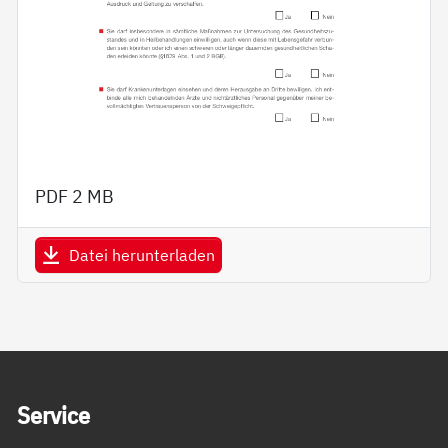
PDF
2 MB
Datei herunterladen
Service Informationen
Ser­vice