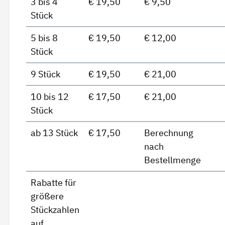
3 bis 4
€ 19,50
€ 9,50
Stück
5 bis 8
€ 19,50
€ 12,00
Stück
9 Stück
€ 19,50
€ 21,00
10 bis 12
€ 17,50
€ 21,00
Stück
ab 13 Stück
€ 17,50
Berechnung
nach
Bestellmenge
Rabatte für
größere
Stückzahlen
auf