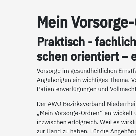
Mein Vor­sor­ge
Prak­tisch - fach­lic
schen ori­en­tiert – e
Vorsorge im gesundheitlichen Ernstfa
Angehörigen ein wichtiges Thema. V
Patientenverfügungen und Vollmacht
Der AWO Bezirksverband Niederrhei
„Mein Vorsorge-Ordner“ entwickelt un
inzwischen erfolgreich. Weil es wirkl
zur Hand zu haben. Für die Angehörig