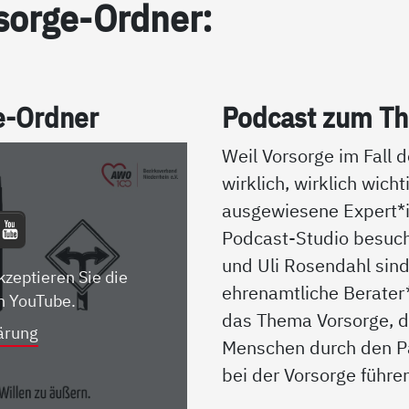
sor­ge-Ord­ner:
ge-Ord­ner
Pod­cast zum The
Weil Vorsorge im Fall d
wirklich, wirklich wicht
ausgewiesene Expert
Podcast-Studio besuch
und Uli Rosendahl sin
kzeptieren Sie die
ehrenamtliche Berater
n YouTube.
das Thema Vorsorge, d
ärung
Menschen durch den P
bei der Vorsorge führe