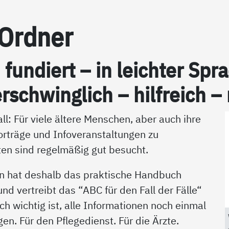
-Ord­ner
h fun­diert – in leich­ter S
r­schwing­lich – hil­f­reich –
ll: Für viele ältere Menschen, aber auch ihre
orträge und Infoveranstaltungen zu
en sind regelmäßig gut besucht.
n hat deshalb das praktische Handbuch
d vertreibt das “ABC für den Fall der Fälle“
ich wichtig ist, alle Informationen noch einmal
en. Für den Pflegedienst. Für die Ärzte.