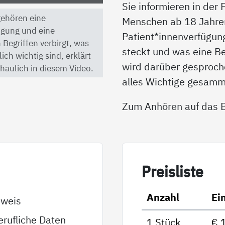
Sie informieren in der
 gehören eine
Menschen ab 18 Jahren 
ügung und eine
Patient*innenverfügun
 Begriffen verbirgt, was
steckt und was eine B
ch wichtig sind, erklärt
wird darüber gesproche
haulich in diesem Video.
alles Wichtige gesamm
Zum Anhören auf das Bi
Preis­lis­te
Anzahl
Ei
sweis
rufliche Daten
1 Stück
€ 