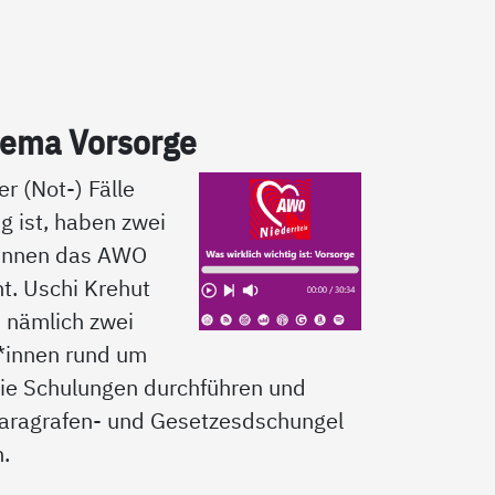
­ma Vor­sor­ge
er (Not-) Fälle
ig ist, haben zwei
*innen das AWO
t. Uschi Krehut
d nämlich zwei
*innen rund um
ie Schulungen durchführen und
aragrafen- und Gesetzesdschungel
n.