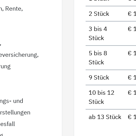
n, Rente,
2 Stück
€ 
3 bis 4
€ 
Stück
,
5 bis 8
€ 
eversicherung,
Stück
rung
9 Stück
€ 
10 bis 12
€ 
ungs- und
Stück
rstellungen
ab 13 Stück
€ 
esfall
ag