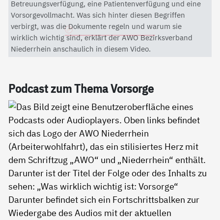
Mit dem Aktivieren des Videos akzeptieren Sie die
Betreuungsverfügung, eine Patientenverfügung und eine
Datenschutzerklärung von YouTube.
Vorsorgevollmacht. Was sich hinter diesen Begriffen
verbirgt, was die Dokumente regeln und warum sie
Datenschutzerklärung
wirklich wichtig sind, erklärt der AWO Bezirksverband
Niederrhein anschaulich in diesem Video.
Pod­cast zum The­ma Vor­sor­ge