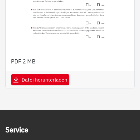
PDF
2 MB
Datei herunterladen
Service Informationen
Ser­vice