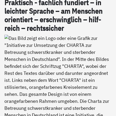
Prak­tisch - fach­lich fun­diert – in
leich­ter Spra­che – am Men­schen
ori­en­tiert – er­schwing­lich – hil­f­
reich – rechts­si­cher