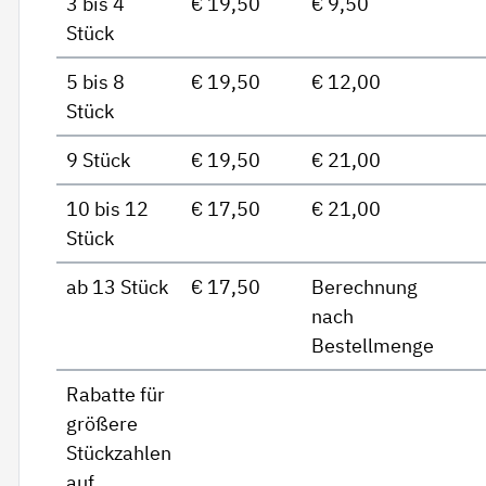
3 bis 4
€ 19,50
€ 9,50
Stück
5 bis 8
€ 19,50
€ 12,00
Stück
9 Stück
€ 19,50
€ 21,00
10 bis 12
€ 17,50
€ 21,00
Stück
ab 13 Stück
€ 17,50
Berechnung
nach
Bestellmenge
Rabatte für
größere
Stückzahlen
auf