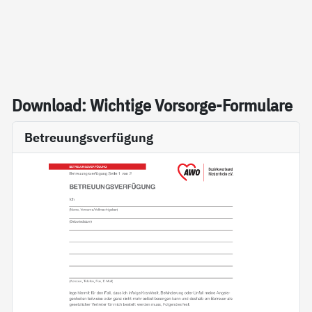
Down­load: Wich­ti­ge Vor­sor­ge-For­mu­la­re
Betreuungsverfügung