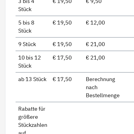
3 bis 4
€ 19,50
€ 9,50
Stück
5 bis 8
€ 19,50
€ 12,00
Stück
9 Stück
€ 19,50
€ 21,00
10 bis 12
€ 17,50
€ 21,00
Stück
ab 13 Stück
€ 17,50
Berechnung
nach
Bestellmenge
Rabatte für
größere
Stückzahlen
auf