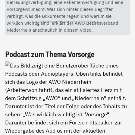
Mit dem Aktivieren des Videos akzeptieren Sie die
Betreuungsverfügung, eine Patientenverfügung und eine
Datenschutzerklärung von YouTube.
Vorsorgevollmacht. Was sich hinter diesen Begriffen
verbirgt, was die Dokumente regeln und warum sie
Datenschutzerklärung
wirklich wichtig sind, erklärt der AWO Bezirksverband
Niederrhein anschaulich in diesem Video.
Pod­cast zum The­ma Vor­sor­ge