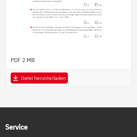
PDF
2 MB
Datei herunterladen
Service Informationen
Ser­vice