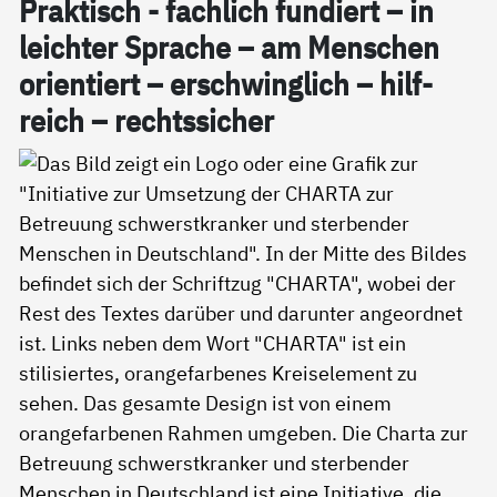
Prak­tisch - fach­lich fun­diert – in
leich­ter Spra­che – am Men­schen
ori­en­tiert – er­schwing­lich – hil­f­
reich – rechts­si­cher