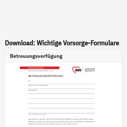
Down­load: Wich­ti­ge Vor­sor­ge-For­mu­la­re
Betreuungsverfügung