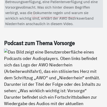
Mit dem Aktivieren des Videos akzeptieren Sie die
Betreuungsverfügung, eine Patientenverfügung und eine
Datenschutzerklärung von YouTube.
Vorsorgevollmacht. Was sich hinter diesen Begriffen
verbirgt, was die Dokumente regeln und warum sie
Datenschutzerklärung
wirklich wichtig sind, erklärt der AWO Bezirksverband
Niederrhein anschaulich in diesem Video.
Pod­cast zum The­ma Vor­sor­ge