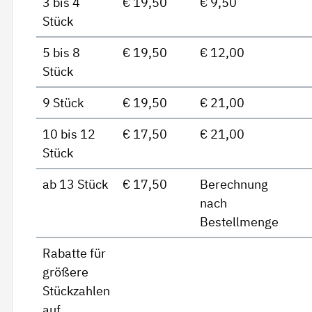
3 bis 4
€ 19,50
€ 9,50
Stück
5 bis 8
€ 19,50
€ 12,00
Stück
9 Stück
€ 19,50
€ 21,00
10 bis 12
€ 17,50
€ 21,00
Stück
ab 13 Stück
€ 17,50
Berechnung
nach
Bestellmenge
Rabatte für
größere
Stückzahlen
auf