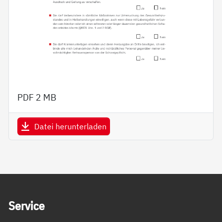
PDF
2 MB
Datei herunterladen
Service Informationen
Ser­vice