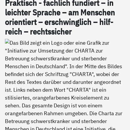
Prak­tisch - fach­lich fun­diert – in
leich­ter Spra­che – am Men­schen
ori­en­tiert – er­schwing­lich – hil­f­
reich – rechts­si­cher