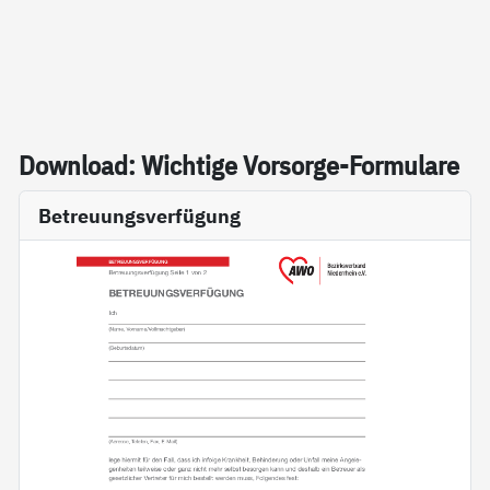
Down­load: Wich­ti­ge Vor­sor­ge-For­mu­la­re
Betreuungsverfügung