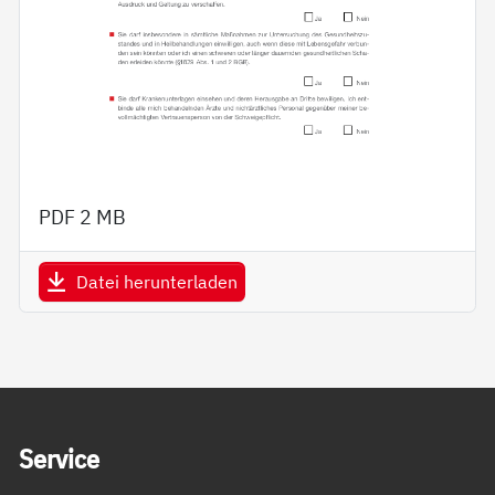
PDF
2 MB
Datei herunterladen
Service Informationen
Ser­vice