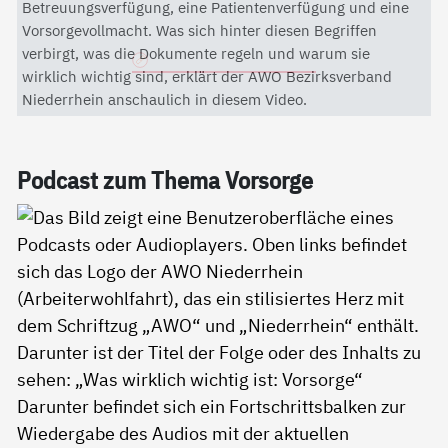
Mit dem Aktivieren des Videos akzeptieren Sie die
Betreuungsverfügung, eine Patientenverfügung und eine
Datenschutzerklärung von YouTube.
Vorsorgevollmacht. Was sich hinter diesen Begriffen
verbirgt, was die Dokumente regeln und warum sie
Datenschutzerklärung
wirklich wichtig sind, erklärt der AWO Bezirksverband
Niederrhein anschaulich in diesem Video.
Pod­cast zum The­ma Vor­sor­ge