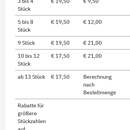
3 bis 4
€ 19,50
€ 9,50
Stück
5 bis 8
€ 19,50
€ 12,00
Stück
9 Stück
€ 19,50
€ 21,00
10 bis 12
€ 17,50
€ 21,00
Stück
ab 13 Stück
€ 17,50
Berechnung
nach
Bestellmenge
Rabatte für
größere
Stückzahlen
auf