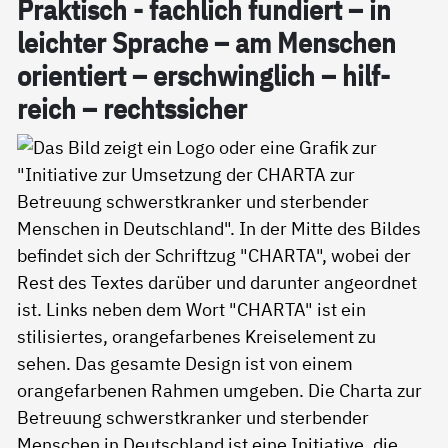
Prak­tisch - fach­lich fun­diert – in
leich­ter Spra­che – am Men­schen
ori­en­tiert – er­schwing­lich – hil­f­
reich – rechts­si­cher