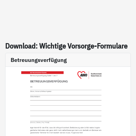
Down­load: Wich­ti­ge Vor­sor­ge-For­mu­la­re
Betreuungsverfügung