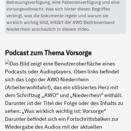
Mit dem Aktivieren des Videos akzeptieren Sie die
Betreuungsverfügung, eine Patientenverfügung und eine
Datenschutzerklärung von YouTube.
Vorsorgevollmacht. Was sich hinter diesen Begriffen
verbirgt, was die Dokumente regeln und warum sie
Datenschutzerklärung
wirklich wichtig sind, erklärt der AWO Bezirksverband
Niederrhein anschaulich in diesem Video.
Pod­cast zum The­ma Vor­sor­ge