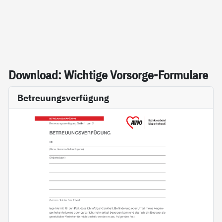
Down­load: Wich­ti­ge Vor­sor­ge-For­mu­la­re
Betreuungsverfügung