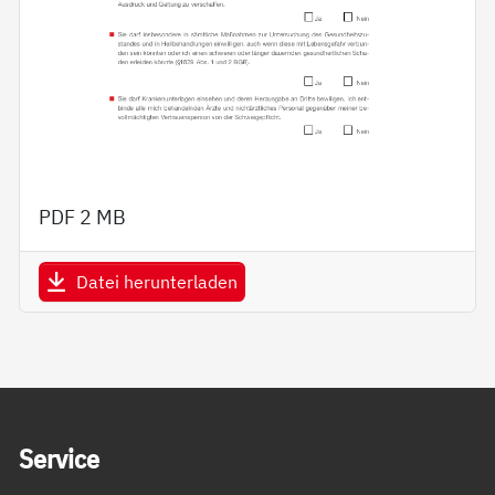
PDF
2 MB
Datei herunterladen
Service Informationen
Ser­vice