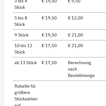
3 bis 4
€ 19,50
€ 9,50
Stück
5 bis 8
€ 19,50
€ 12,00
Stück
9 Stück
€ 19,50
€ 21,00
10 bis 12
€ 17,50
€ 21,00
Stück
ab 13 Stück
€ 17,50
Berechnung
nach
Bestellmenge
Rabatte für
größere
Stückzahlen
auf