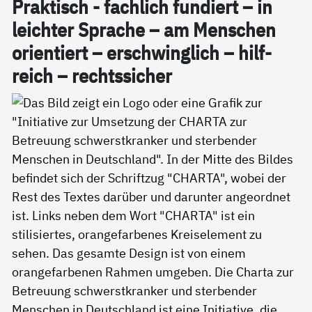
Prak­tisch - fach­lich fun­diert – in
leich­ter Spra­che – am Men­schen
ori­en­tiert – er­schwing­lich – hil­f­
reich – rechts­si­cher