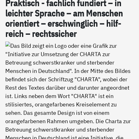
Prak­tisch - fach­lich fun­diert – in
leich­ter Spra­che – am Men­schen
ori­en­tiert – er­schwing­lich – hil­f­
reich – rechts­si­cher