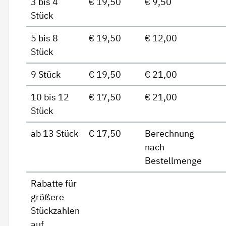
3 bis 4
€ 19,50
€ 9,50
Stück
5 bis 8
€ 19,50
€ 12,00
Stück
9 Stück
€ 19,50
€ 21,00
10 bis 12
€ 17,50
€ 21,00
Stück
ab 13 Stück
€ 17,50
Berechnung
nach
Bestellmenge
Rabatte für
größere
Stückzahlen
auf