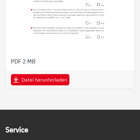
PDF
2 MB
Datei herunterladen
Service Informationen
Ser­vice