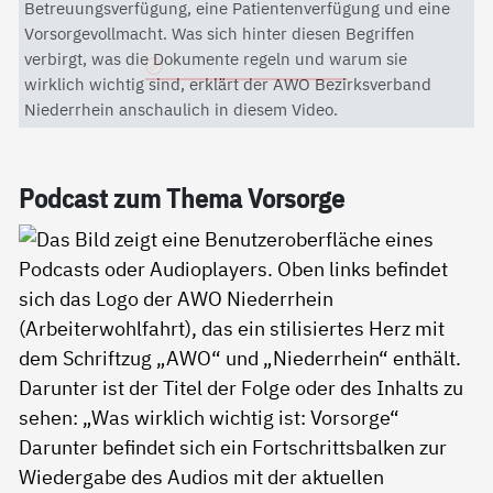
Mit dem Aktivieren des Videos akzeptieren Sie die
Betreuungsverfügung, eine Patientenverfügung und eine
Datenschutzerklärung von YouTube.
Vorsorgevollmacht. Was sich hinter diesen Begriffen
verbirgt, was die Dokumente regeln und warum sie
Datenschutzerklärung
wirklich wichtig sind, erklärt der AWO Bezirksverband
Niederrhein anschaulich in diesem Video.
Pod­cast zum The­ma Vor­sor­ge