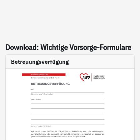
Down­load: Wich­ti­ge Vor­sor­ge-For­mu­la­re
Betreuungsverfügung