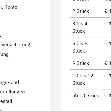
n, Rente,
2 Stück
€ 
3 bis 4
€ 
Stück
,
5 bis 8
€ 
eversicherung,
Stück
rung
9 Stück
€ 
10 bis 12
€ 
ungs- und
Stück
rstellungen
ab 13 Stück
€ 
esfall
ag