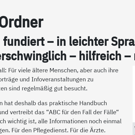
-Ord­ner
h fun­diert – in leich­ter S
r­schwing­lich – hil­f­reich –
ll: Für viele ältere Menschen, aber auch ihre
orträge und Infoveranstaltungen zu
en sind regelmäßig gut besucht.
n hat deshalb das praktische Handbuch
d vertreibt das “ABC für den Fall der Fälle“
ich wichtig ist, alle Informationen noch einmal
en. Für den Pflegedienst. Für die Ärzte.