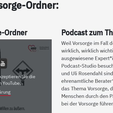
sor­ge-Ord­ner:
ge-Ord­ner
Pod­cast zum The
Weil Vorsorge im Fall d
wirklich, wirklich wicht
ausgewiesene Expert
Podcast-Studio besuch
und Uli Rosendahl sin
kzeptieren Sie die
ehrenamtliche Berater
n YouTube.
das Thema Vorsorge, d
ärung
Menschen durch den P
bei der Vorsorge führe