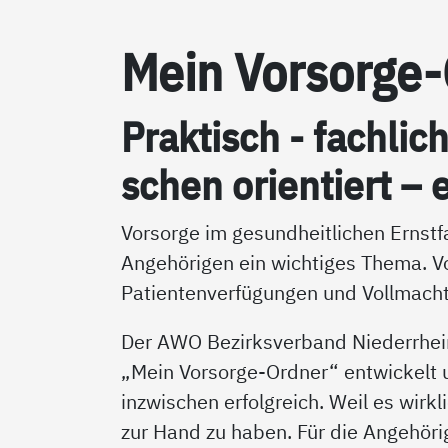
Mein Vor­sor­ge
Prak­tisch - fach­lic
schen ori­en­tiert – e
Vorsorge im gesundheitlichen Ernstfa
Angehörigen ein wichtiges Thema. V
Patientenverfügungen und Vollmacht
Der AWO Bezirksverband Niederrhei
„Mein Vorsorge-Ordner“ entwickelt un
inzwischen erfolgreich. Weil es wirkl
zur Hand zu haben. Für die Angehörig