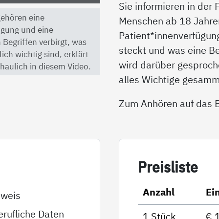
Sie informieren in der
 gehören eine
Menschen ab 18 Jahren 
ügung und eine
Patient*innenverfügun
 Begriffen verbirgt, was
steckt und was eine B
ch wichtig sind, erklärt
wird darüber gesproche
haulich in diesem Video.
alles Wichtige gesamm
Zum Anhören auf das Bi
Preis­lis­te
Anzahl
Ei
sweis
rufliche Daten
1 Stück
€ 