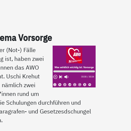
­ma Vor­sor­ge
er (Not-) Fälle
ig ist, haben zwei
*innen das AWO
t. Uschi Krehut
d nämlich zwei
*innen rund um
ie Schulungen durchführen und
aragrafen- und Gesetzesdschungel
n.