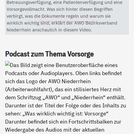
Mit dem Aktivieren des Videos akzeptieren Sie die
Betreuungsverfügung, eine Patientenverfügung und eine
Datenschutzerklärung von YouTube.
Vorsorgevollmacht. Was sich hinter diesen Begriffen
verbirgt, was die Dokumente regeln und warum sie
Datenschutzerklärung
wirklich wichtig sind, erklärt der AWO Bezirksverband
Niederrhein anschaulich in diesem Video.
Pod­cast zum The­ma Vor­sor­ge