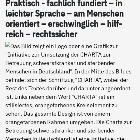
Prak­tisch - fach­lich fun­diert – in
leich­ter Spra­che – am Men­schen
ori­en­tiert – er­schwing­lich – hil­f­
reich – rechts­si­cher