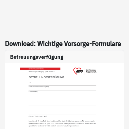
Down­load: Wich­ti­ge Vor­sor­ge-For­mu­la­re
Betreuungsverfügung