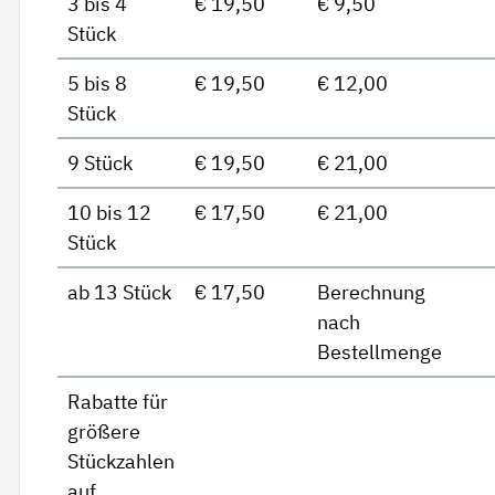
3 bis 4
€ 19,50
€ 9,50
Stück
5 bis 8
€ 19,50
€ 12,00
Stück
9 Stück
€ 19,50
€ 21,00
10 bis 12
€ 17,50
€ 21,00
Stück
ab 13 Stück
€ 17,50
Berechnung
nach
Bestellmenge
Rabatte für
größere
Stückzahlen
auf