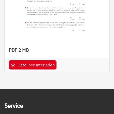
PDF
2 MB
Datei herunterladen
Service Informationen
Ser­vice