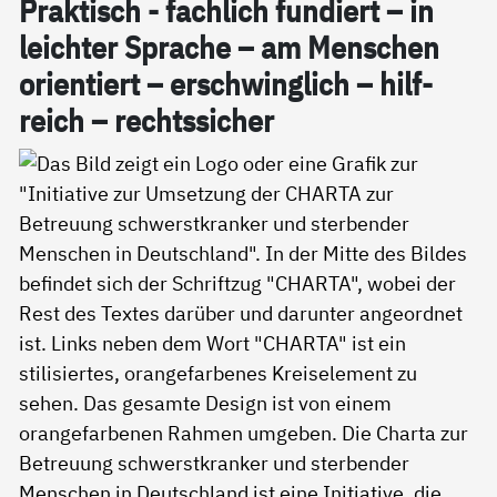
Prak­tisch - fach­lich fun­diert – in
leich­ter Spra­che – am Men­schen
ori­en­tiert – er­schwing­lich – hil­f­
reich – rechts­si­cher