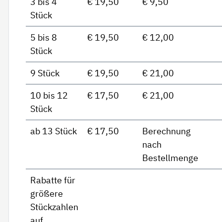
3 bis 4
€ 19,50
€ 9,50
Stück
5 bis 8
€ 19,50
€ 12,00
Stück
9 Stück
€ 19,50
€ 21,00
10 bis 12
€ 17,50
€ 21,00
Stück
ab 13 Stück
€ 17,50
Berechnung
nach
Bestellmenge
Rabatte für
größere
Stückzahlen
auf