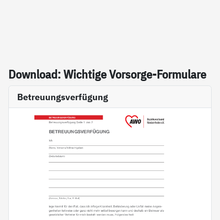
Down­load: Wich­ti­ge Vor­sor­ge-For­mu­la­re
Betreuungsverfügung