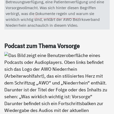
Mit dem Aktivieren des Videos akzeptieren Sie die
Betreuungsverfügung, eine Patientenverfügung und eine
Datenschutzerklärung von YouTube.
Vorsorgevollmacht. Was sich hinter diesen Begriffen
verbirgt, was die Dokumente regeln und warum sie
Datenschutzerklärung
wirklich wichtig sind, erklärt der AWO Bezirksverband
Niederrhein anschaulich in diesem Video.
Pod­cast zum The­ma Vor­sor­ge