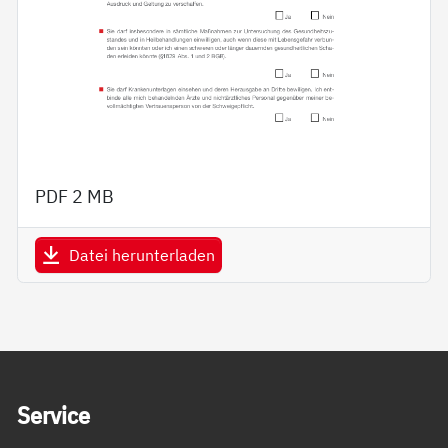
PDF
2 MB
Datei herunterladen
Service Informationen
Ser­vice