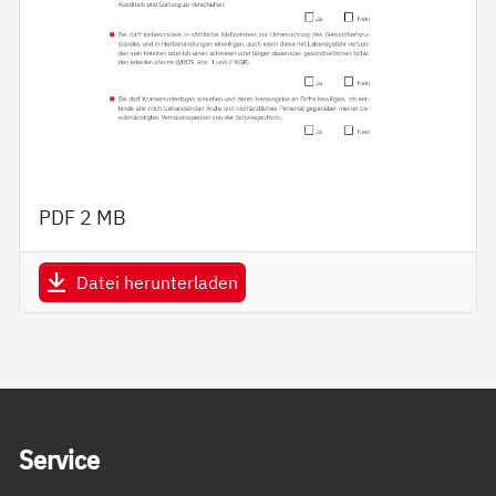
PDF
2 MB
Datei herunterladen
Service Informationen
Ser­vice