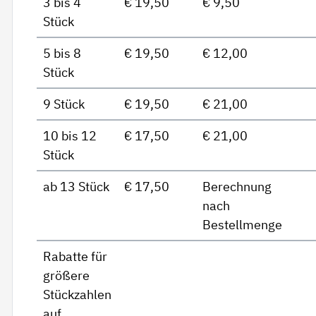
3 bis 4
€ 19,50
€ 9,50
Stück
5 bis 8
€ 19,50
€ 12,00
Stück
9 Stück
€ 19,50
€ 21,00
10 bis 12
€ 17,50
€ 21,00
Stück
ab 13 Stück
€ 17,50
Berechnung
nach
Bestellmenge
Rabatte für
größere
Stückzahlen
auf