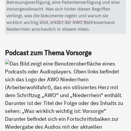
Mit dem Aktivieren des Videos akzeptieren Sie die
Betreuungsverfügung, eine Patientenverfügung und eine
Datenschutzerklärung von YouTube.
Vorsorgevollmacht. Was sich hinter diesen Begriffen
verbirgt, was die Dokumente regeln und warum sie
Datenschutzerklärung
wirklich wichtig sind, erklärt der AWO Bezirksverband
Niederrhein anschaulich in diesem Video.
Pod­cast zum The­ma Vor­sor­ge