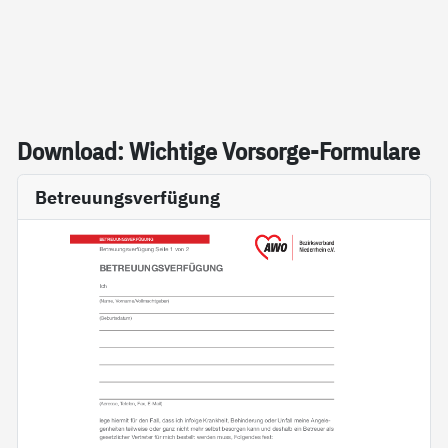
Down­load: Wich­ti­ge Vor­sor­ge-For­mu­la­re
Betreuungsverfügung