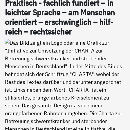
Prak­tisch - fach­lich fun­diert – in
leich­ter Spra­che – am Men­schen
ori­en­tiert – er­schwing­lich – hil­f­
reich – rechts­si­cher