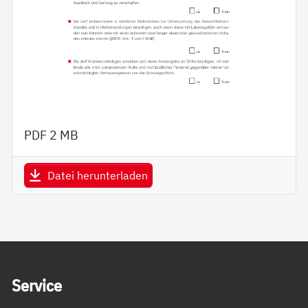
PDF
2 MB
Datei herunterladen
Service Informationen
Ser­vice