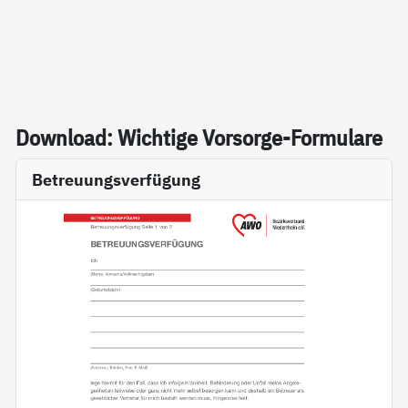
Down­load: Wich­ti­ge Vor­sor­ge-For­mu­la­re
Betreuungsverfügung