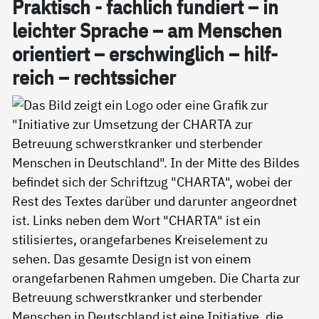
Prak­tisch - fach­lich fun­diert – in
leich­ter Spra­che – am Men­schen
ori­en­tiert – er­schwing­lich – hil­f­
reich – rechts­si­cher