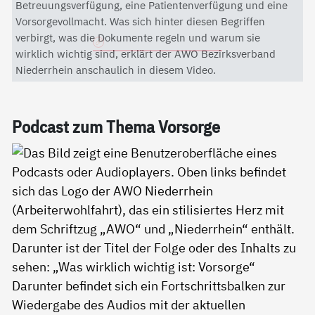
Mit dem Aktivieren des Videos akzeptieren Sie die
Betreuungsverfügung, eine Patientenverfügung und eine
Datenschutzerklärung von YouTube.
Vorsorgevollmacht. Was sich hinter diesen Begriffen
verbirgt, was die Dokumente regeln und warum sie
Datenschutzerklärung
wirklich wichtig sind, erklärt der AWO Bezirksverband
Niederrhein anschaulich in diesem Video.
Pod­cast zum The­ma Vor­sor­ge