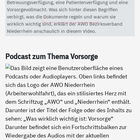
Mit dem Aktivieren des Videos akzeptieren Sie die
Betreuungsverfügung, eine Patientenverfügung und eine
Datenschutzerklärung von YouTube.
Vorsorgevollmacht. Was sich hinter diesen Begriffen
verbirgt, was die Dokumente regeln und warum sie
Datenschutzerklärung
wirklich wichtig sind, erklärt der AWO Bezirksverband
Niederrhein anschaulich in diesem Video.
Pod­cast zum The­ma Vor­sor­ge