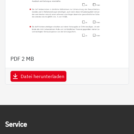
PDF
2 MB
Datei herunterladen
Service Informationen
Ser­vice