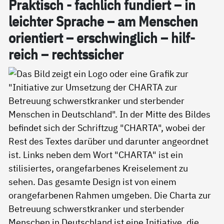
Prak­tisch - fach­lich fun­diert – in
leich­ter Spra­che – am Men­schen
ori­en­tiert – er­schwing­lich – hil­f­
reich – rechts­si­cher