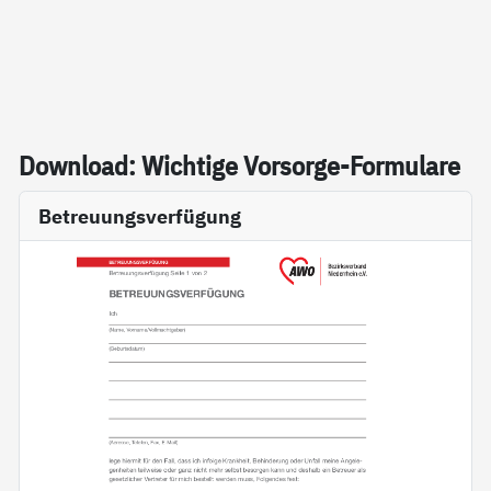
Down­load: Wich­ti­ge Vor­sor­ge-For­mu­la­re
Betreuungsverfügung