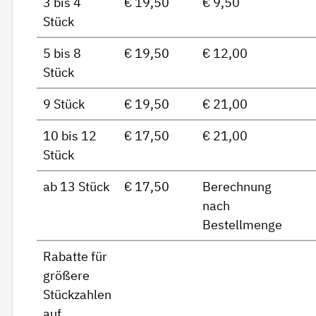
3 bis 4
€ 19,50
€ 9,50
Stück
5 bis 8
€ 19,50
€ 12,00
Stück
9 Stück
€ 19,50
€ 21,00
10 bis 12
€ 17,50
€ 21,00
Stück
ab 13 Stück
€ 17,50
Berechnung
nach
Bestellmenge
Rabatte für
größere
Stückzahlen
auf