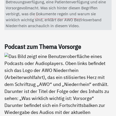
Mit dem Aktivieren des Videos akzeptieren Sie die
Betreuungsverfügung, eine Patientenverfügung und eine
Datenschutzerklärung von YouTube.
Vorsorgevollmacht. Was sich hinter diesen Begriffen
verbirgt, was die Dokumente regeln und warum sie
Datenschutzerklärung
wirklich wichtig sind, erklärt der AWO Bezirksverband
Niederrhein anschaulich in diesem Video.
Pod­cast zum The­ma Vor­sor­ge