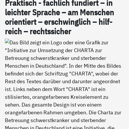
Prak­tisch - fach­lich fun­diert – in
leich­ter Spra­che – am Men­schen
ori­en­tiert – er­schwing­lich – hil­f­
reich – rechts­si­cher