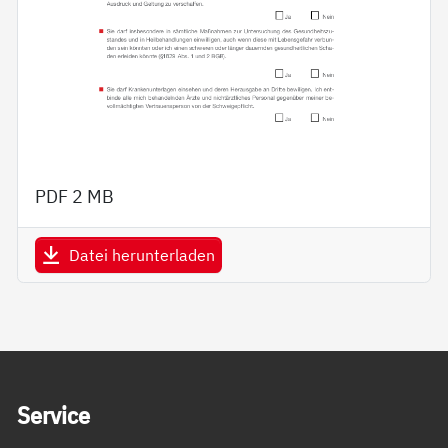
PDF
2 MB
Datei herunterladen
Service Informationen
Ser­vice