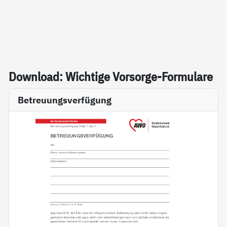
Down­load: Wich­ti­ge Vor­sor­ge-For­mu­la­re
Betreuungsverfügung