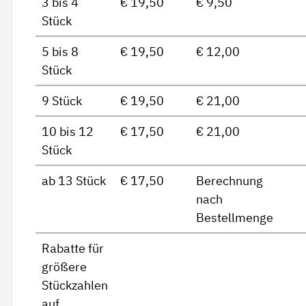
3 bis 4
€ 19,50
€ 9,50
Stück
5 bis 8
€ 19,50
€ 12,00
Stück
9 Stück
€ 19,50
€ 21,00
10 bis 12
€ 17,50
€ 21,00
Stück
ab 13 Stück
€ 17,50
Berechnung
nach
Bestellmenge
Rabatte für
größere
Stückzahlen
auf