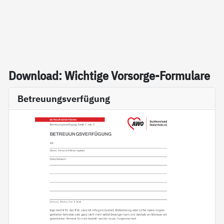
Down­load: Wich­ti­ge Vor­sor­ge-For­mu­la­re
Betreuungsverfügung