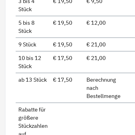
3 bis 4
€ 19,50
€ 9,50
Stück
5 bis 8
€ 19,50
€ 12,00
Stück
9 Stück
€ 19,50
€ 21,00
10 bis 12
€ 17,50
€ 21,00
Stück
ab 13 Stück
€ 17,50
Berechnung
nach
Bestellmenge
Rabatte für
größere
Stückzahlen
auf