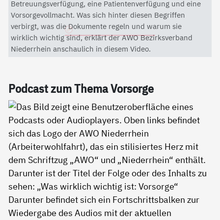
Mit dem Aktivieren des Videos akzeptieren Sie die
Betreuungsverfügung, eine Patientenverfügung und eine
Datenschutzerklärung von YouTube.
Vorsorgevollmacht. Was sich hinter diesen Begriffen
verbirgt, was die Dokumente regeln und warum sie
Datenschutzerklärung
wirklich wichtig sind, erklärt der AWO Bezirksverband
Niederrhein anschaulich in diesem Video.
Pod­cast zum The­ma Vor­sor­ge