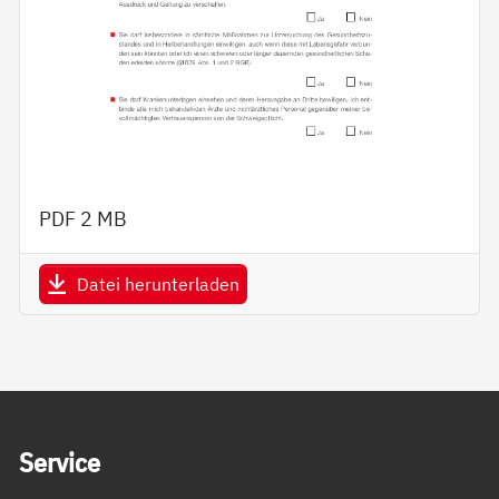
PDF
2 MB
Datei herunterladen
Service Informationen
Ser­vice