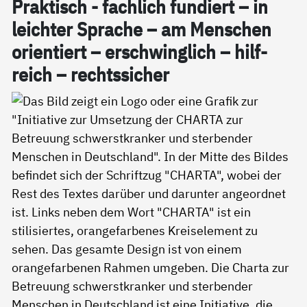
Prak­tisch - fach­lich fun­diert – in
leich­ter Spra­che – am Men­schen
ori­en­tiert – er­schwing­lich – hil­f­
reich – rechts­si­cher