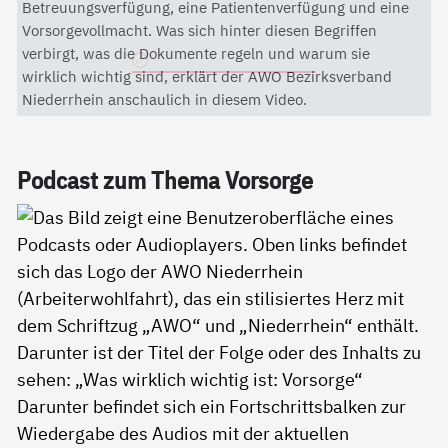
Mit dem Aktivieren des Videos akzeptieren Sie die
Betreuungsverfügung, eine Patientenverfügung und eine
Datenschutzerklärung von YouTube.
Vorsorgevollmacht. Was sich hinter diesen Begriffen
verbirgt, was die Dokumente regeln und warum sie
Datenschutzerklärung
wirklich wichtig sind, erklärt der AWO Bezirksverband
Niederrhein anschaulich in diesem Video.
Pod­cast zum The­ma Vor­sor­ge