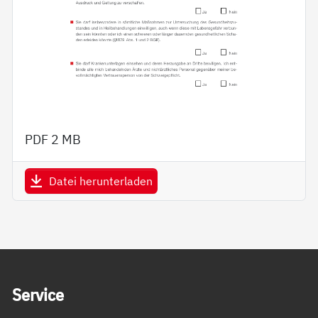
PDF
2 MB
Datei herunterladen
Service Informationen
Ser­vice