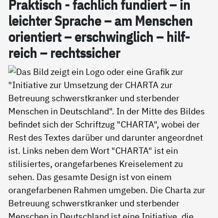
Prak­tisch - fach­lich fun­diert – in
leich­ter Spra­che – am Men­schen
ori­en­tiert – er­schwing­lich – hil­f­
reich – rechts­si­cher