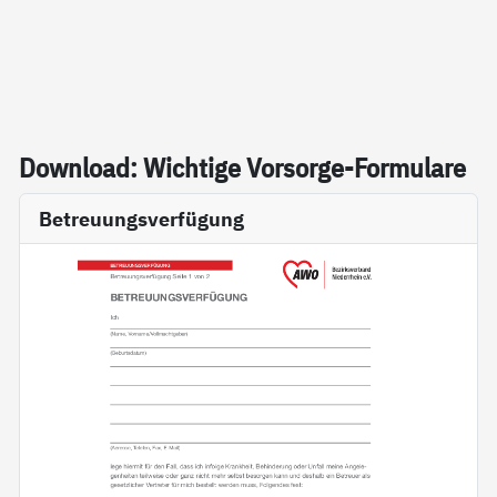
Down­load: Wich­ti­ge Vor­sor­ge-For­mu­la­re
Betreuungsverfügung