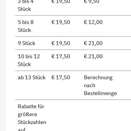
3 bis 4
€ 19,50
€ 9,50
Stück
5 bis 8
€ 19,50
€ 12,00
Stück
9 Stück
€ 19,50
€ 21,00
10 bis 12
€ 17,50
€ 21,00
Stück
ab 13 Stück
€ 17,50
Berechnung
nach
Bestellmenge
Rabatte für
größere
Stückzahlen
auf