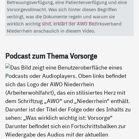
Mit dem Aktivieren des Videos akzeptieren Sie die
Betreuungsverfügung, eine Patientenverfügung und eine
Datenschutzerklärung von YouTube.
Vorsorgevollmacht. Was sich hinter diesen Begriffen
verbirgt, was die Dokumente regeln und warum sie
Datenschutzerklärung
wirklich wichtig sind, erklärt der AWO Bezirksverband
Niederrhein anschaulich in diesem Video.
Pod­cast zum The­ma Vor­sor­ge