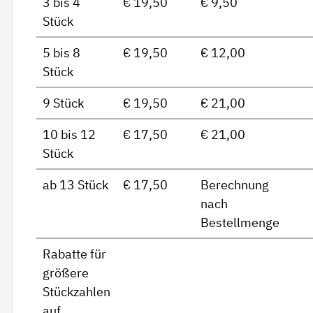
3 bis 4
€ 19,50
€ 9,50
Stück
5 bis 8
€ 19,50
€ 12,00
Stück
9 Stück
€ 19,50
€ 21,00
10 bis 12
€ 17,50
€ 21,00
Stück
ab 13 Stück
€ 17,50
Berechnung
nach
Bestellmenge
Rabatte für
größere
Stückzahlen
auf