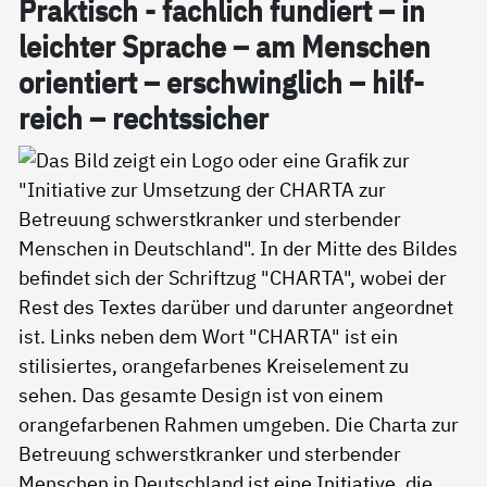
Prak­tisch - fach­lich fun­diert – in
leich­ter Spra­che – am Men­schen
ori­en­tiert – er­schwing­lich – hil­f­
reich – rechts­si­cher