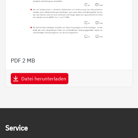
PDF
2 MB
Datei herunterladen
Service Informationen
Ser­vice