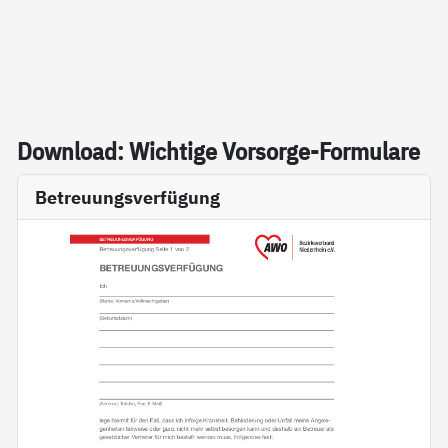
Down­load: Wich­ti­ge Vor­sor­ge-For­mu­la­re
Betreuungsverfügung